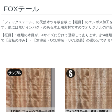
FOXテール
「フォックステール」の天然木ツキ板合板に【鋸目】のエンボス加工
す。他には無いインパクトのある木工用素材ですのでオリジナルの作
【柾目】1種類の木目が、4サイズに分けて登録してあります。計4種
で【合板の厚み】・【無塗装・OCL塗装・ＵCL塗装】の選択ができま