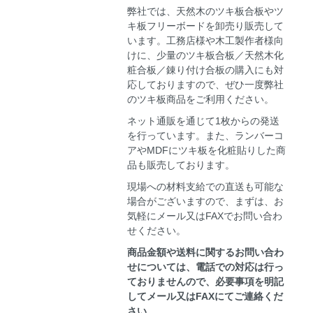
弊社では、天然木のツキ板合板やツ
キ板フリーボードを卸売り販売して
います。工務店様や木工製作者様向
けに、少量のツキ板合板／天然木化
粧合板／錬り付け合板の購入にも対
応しておりますので、ぜひ一度弊社
のツキ板商品をご利用ください。
ネット通販を通じて1枚からの発送
を行っています。また、ランバーコ
アやMDFにツキ板を化粧貼りした商
品も販売しております。
現場への材料支給での直送も可能な
場合がございますので、まずは、お
気軽にメール又はFAXでお問い合わ
せください。
商品金額や送料に関するお問い合わ
せについては、電話での対応は行っ
ておりませんので、必要事項を明記
してメール又はFAXにてご連絡くだ
さい。