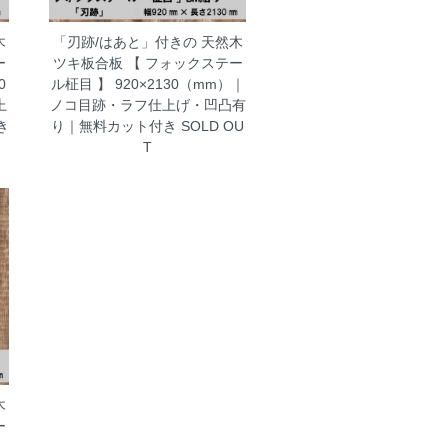
木
「刃跡/はあと」付きの 天然木
ー
ツキ板合板 【 フォックステー
0
ル柾目 】 920×2130（mm）｜
上
ノコ目跡・ラフ仕上げ・凹凸有
き
り｜無料カット付き
SOLD OU
T
木
ー
）