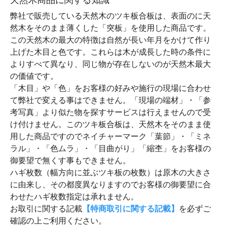
弊社で販売している天然木のツキ板合板は、表面のに天
然木をそのまま薄くした「突板」を使用した商品です。
この天然木の最大の特徴は自然が長い年月をかけて作り
上げた木目と色です。これらは木が成長した時の条件に
よりすべて異なり、同じ物が存在しないのが天然木最大
の価値です。
「木目」や「色」をお客様の好みや施行の現場に合わせ
て弊社で変える事はできません。「現場の端材」・「参
考写真」より似た物を探すサービスは行えませんので受
け付けません。このツキ板合板は、天然木をそのまま使
用した商品ですのでネイチャーマーク「葉節」・「ミネ
ラル」・「色ムラ」・「目曲がり」「縮杢」をお客様の
御要望で無くす事もできません。
ハギ枚数（幅方向に並ぶツキ板の枚数）は原木の大きさ
に由来し、その都度異なりますのでお客様の御要望に合
わせたハギ枚数指定は承れません。
お取引に関する記載
【特商取引に関する記載】
を必ずご
確認の上ご利用ください。