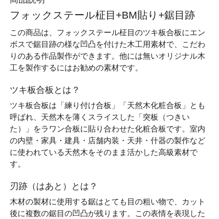
フォックステール柾目+BM貼り+鋸目跡
この商品は、フォックステール柾目のツキ板合板にエン
ボスで鋸目跡の様な凹凸を付けた木工用素材で、こだわ
りのある作品製作ができます。他には無いオリジナル木
工を製作するにはお勧めの素材です。
ツキ板合板とは？
ツキ板合板は「練り付け合板」「天然木化粧合板」とも
呼ばれ、天然木を薄くスライスした「突板（つきい
た）」をラワン合板に貼り合わせた化粧合板です。室内
の内壁・家具・建具・店舗内装・天井・什器の製作など
に使われている天然木をそのまま活かした高級素材で
す。
刃跡（はあと）とは？
木材の製材に使用する鋸はとても目の粗い物で、カット
後に複数の鋸目の凹凸が残ります。この表情を表現した