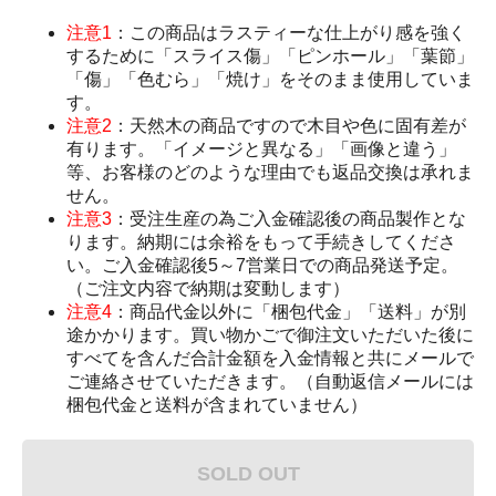
注意1
：この商品はラスティーな仕上がり感を強く
するために「スライス傷」「ピンホール」「葉節」
「傷」「色むら」「焼け」をそのまま使用していま
す。
注意2
：天然木の商品ですので木目や色に固有差が
有ります。「イメージと異なる」「画像と違う」
等、お客様のどのような理由でも返品交換は承れま
せん。
注意3
：受注生産の為ご入金確認後の商品製作とな
ります。納期には余裕をもって手続きしてくださ
い。ご入金確認後5～7営業日での商品発送予定。
（ご注文内容で納期は変動します）
注意4
：商品代金以外に「梱包代金」「送料」が別
途かかります。買い物かごで御注文いただいた後に
すべてを含んだ合計金額を入金情報と共にメールで
ご連絡させていただきます。（自動返信メールには
梱包代金と送料が含まれていません）
SOLD OUT