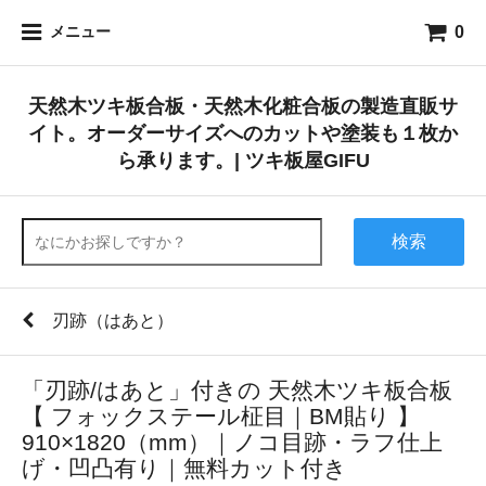
0
メニュー
天然木ツキ板合板・天然木化粧合板の製造直販サ
イト。オーダーサイズへのカットや塗装も１枚か
ら承ります。| ツキ板屋GIFU
検索
刃跡（はあと）
「刃跡/はあと」付きの 天然木ツキ板合板
【 フォックステール柾目｜BM貼り 】
910×1820（mm）｜ノコ目跡・ラフ仕上
げ・凹凸有り｜無料カット付き