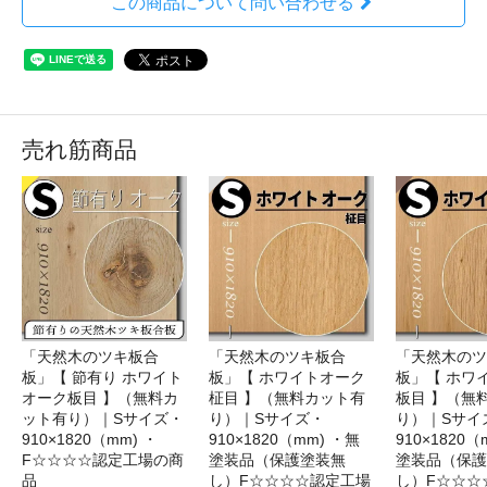
この商品について問い合わせる
売れ筋商品
「天然木のツキ板合
「天然木のツキ板合
「天然木のツ
板」【 節有り ホワイト
板」【 ホワイトオーク
板」【 ホワ
オーク板目 】（無料カ
柾目 】（無料カット有
板目 】（無
ット有り）｜Sサイズ・
り）｜Sサイズ・
り）｜Sサイ
910×1820（mm) ・
910×1820（mm) ・無
910×1820（
F☆☆☆☆認定工場の商
塗装品（保護塗装無
塗装品（保護
品
し）F☆☆☆☆認定工場
し）F☆☆☆