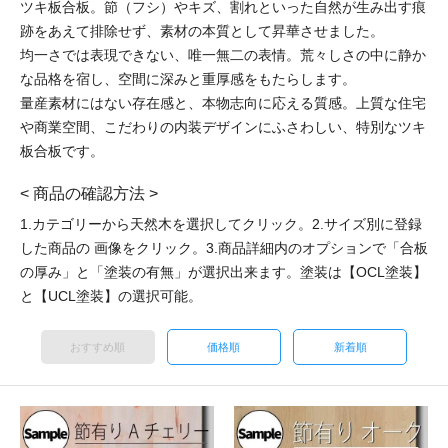
ツキ板合板。節（フシ）やキズ、割れといった自然が生み出す痕
跡をあえて排除せず、素材の本質として昇華させました。
均一さでは表現できない、唯一無二の表情。荒々しさの中に静か
な品格を宿し、空間に深みと重厚感をもたらします。
量産素材にはない存在感と、本物志向に応える質感。上質な住宅
や商業空間、こだわりの内装デザインにふさわしい、特別なツキ
板合板です。
< 商品の確認方法 >
1.カテゴリーから天然木を選択してクリック。2.サイズ別に登録
した商品の 画像をクリック。3.商品詳細内のオプションで「合板
の厚み」と「塗装の有無」が選択出来ます。塗装は【OCL塗装】
と【UCL塗装】の選択可能。
おすすめ順
価格順
新着順