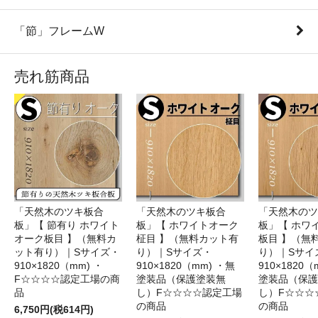
「節」フレームW
売れ筋商品
「天然木のツキ板合
「天然木のツキ板合
「天然木のツ
板」【 節有り ホワイト
板」【 ホワイトオーク
板」【 ホワ
オーク板目 】（無料カ
柾目 】（無料カット有
板目 】（無
ット有り）｜Sサイズ・
り）｜Sサイズ・
り）｜Sサイ
910×1820（mm) ・
910×1820（mm) ・無
910×1820（
F☆☆☆☆認定工場の商
塗装品（保護塗装無
塗装品（保護
品
し）F☆☆☆☆認定工場
し）F☆☆☆
の商品
の商品
6,750円(税614円)