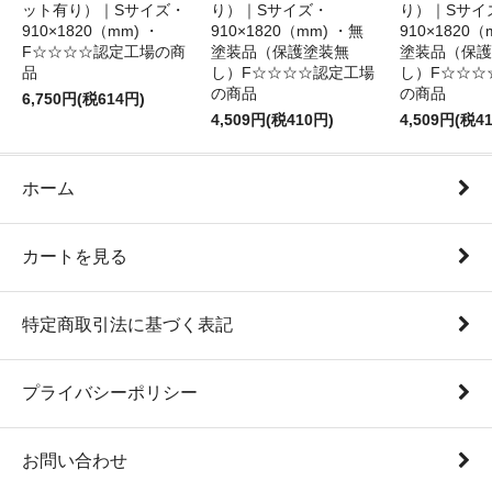
ット有り）｜Sサイズ・
り）｜Sサイズ・
り）｜Sサイ
910×1820（mm) ・
910×1820（mm) ・無
910×1820（
F☆☆☆☆認定工場の商
塗装品（保護塗装無
塗装品（保護
品
し）F☆☆☆☆認定工場
し）F☆☆☆
の商品
の商品
6,750円(税614円)
4,509円(税410円)
4,509円(税4
ホーム
カートを見る
特定商取引法に基づく表記
プライバシーポリシー
お問い合わせ