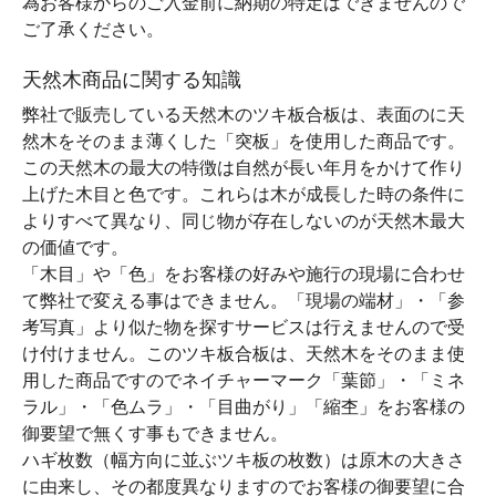
為お客様からのご入金前に納期の特定はできませんので
ご了承ください。
天然木商品に関する知識
弊社で販売している天然木のツキ板合板は、表面のに天
然木をそのまま薄くした「突板」を使用した商品です。
この天然木の最大の特徴は自然が長い年月をかけて作り
上げた木目と色です。これらは木が成長した時の条件に
よりすべて異なり、同じ物が存在しないのが天然木最大
の価値です。
「木目」や「色」をお客様の好みや施行の現場に合わせ
て弊社で変える事はできません。「現場の端材」・「参
考写真」より似た物を探すサービスは行えませんので受
け付けません。このツキ板合板は、天然木をそのまま使
用した商品ですのでネイチャーマーク「葉節」・「ミネ
ラル」・「色ムラ」・「目曲がり」「縮杢」をお客様の
御要望で無くす事もできません。
ハギ枚数（幅方向に並ぶツキ板の枚数）は原木の大きさ
に由来し、その都度異なりますのでお客様の御要望に合