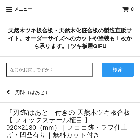
0
メニュー
天然木ツキ板合板・天然木化粧合板の製造直販サ
イト。オーダーサイズへのカットや塗装も１枚か
ら承ります。| ツキ板屋GIFU
検索
刃跡（はあと）
「刃跡/はあと」付きの 天然木ツキ板合板
【 フォックステール柾目 】
920×2130（mm）｜ノコ目跡・ラフ仕上
げ・凹凸有り｜無料カット付き