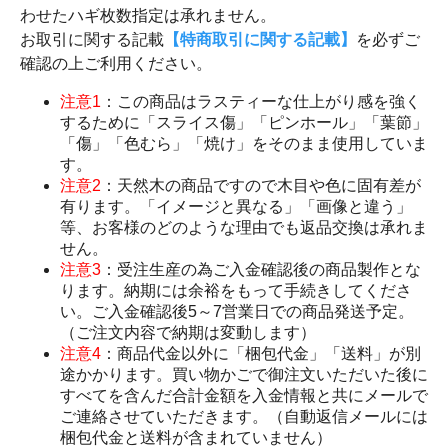
わせたハギ枚数指定は承れません。
お取引に関する記載
【特商取引に関する記載】
を必ずご
確認の上ご利用ください。
注意1
：この商品はラスティーな仕上がり感を強く
するために「スライス傷」「ピンホール」「葉節」
「傷」「色むら」「焼け」をそのまま使用していま
す。
注意2
：天然木の商品ですので木目や色に固有差が
有ります。「イメージと異なる」「画像と違う」
等、お客様のどのような理由でも返品交換は承れま
せん。
注意3
：受注生産の為ご入金確認後の商品製作とな
ります。納期には余裕をもって手続きしてくださ
い。ご入金確認後5～7営業日での商品発送予定。
（ご注文内容で納期は変動します）
注意4
：商品代金以外に「梱包代金」「送料」が別
途かかります。買い物かごで御注文いただいた後に
すべてを含んだ合計金額を入金情報と共にメールで
ご連絡させていただきます。（自動返信メールには
梱包代金と送料が含まれていません）