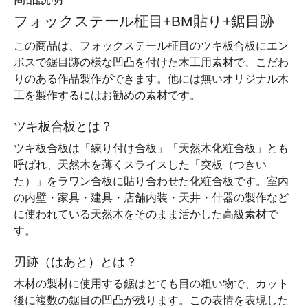
フォックステール柾目+BM貼り+鋸目跡
この商品は、フォックステール柾目のツキ板合板にエン
ボスで鋸目跡の様な凹凸を付けた木工用素材で、こだわ
りのある作品製作ができます。他には無いオリジナル木
工を製作するにはお勧めの素材です。
ツキ板合板とは？
ツキ板合板は「練り付け合板」「天然木化粧合板」とも
呼ばれ、天然木を薄くスライスした「突板（つきい
た）」をラワン合板に貼り合わせた化粧合板です。室内
の内壁・家具・建具・店舗内装・天井・什器の製作など
に使われている天然木をそのまま活かした高級素材で
す。
刃跡（はあと）とは？
木材の製材に使用する鋸はとても目の粗い物で、カット
後に複数の鋸目の凹凸が残ります。この表情を表現した