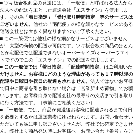
■ ツキ板合板商品の発送には、「一般便」と呼ばれる法人から
法人への配送を主とした運送会社
「エスライン」
を使用しま
す。その為
「着日指定」「受け取り時間指定」等のサービスは
ございません。
他社の「宅配便」の様な細かなサービスのある
運送会社とは大きく異なりますのでご了承ください。
■ この一般便では他社の様な細かなサービスはございません
が、大型の荷物の配送が可能です。ツキ板合板の商品のほとん
どが宅配便では配送できないオーバーサイズ/オーバーウエイ
トですのでこの「エスライン」での配送を使用します。
■ この一般便では「着日指定」「配達時間指定」はご利用いた
だけません。お客様にどのような理由があっても１７時以降の
配達や日曜日や祝日の配達も承れません。
法人ではないお客様
で日中に商品を引き取れない場合は「営業所止め荷物」でお願
いします。お客様自身で配送会社の最寄りの支店まで引き取り
に行く方法です。（事前にご相談ください）
■ 「一般便」では、商品が発送後お客様に配達されるまで何日
を必要とするかは運送業者にゆだねられます。お問い合わせい
ただいても誠に申し訳ございませんが、弊社では確定できませ
ん。弊社より商品発送時にお客様へ「お問い合わせ番号」をご