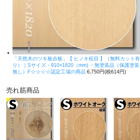
「天然木のツキ板合板」【 ヒノキ柾目 】（無料カット有
り）｜Sサイズ・910×1820（mm) ・無塗装品（保護塗装
無し）F☆☆☆☆認定工場の商品
6,750円(税614円)
売れ筋商品