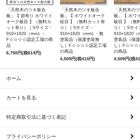
「天然木のツキ板合
「天然木のツキ板合
「天然木のツ
板」【 節有り ホワイト
板」【 ホワイトオーク
板」【 ホワ
オーク板目 】（無料カ
柾目 】（無料カット有
板目 】（無
ット有り）｜Sサイズ・
り）｜Sサイズ・
り）｜Sサイ
910×1820（mm) ・
910×1820（mm) ・無
910×1820（
F☆☆☆☆認定工場の商
塗装品（保護塗装無
塗装品（保護
品
し）F☆☆☆☆認定工場
し）F☆☆☆
の商品
の商品
6,750円(税614円)
4,509円(税410円)
4,509円(税4
ホーム
カートを見る
特定商取引法に基づく表記
プライバシーポリシー