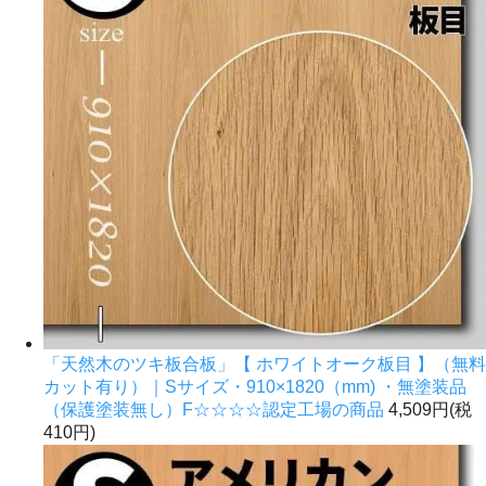
「天然木のツキ板合板」【 ホワイトオーク板目 】（無料
カット有り）｜Sサイズ・910×1820（mm) ・無塗装品
（保護塗装無し）F☆☆☆☆認定工場の商品
4,509円(税
410円)