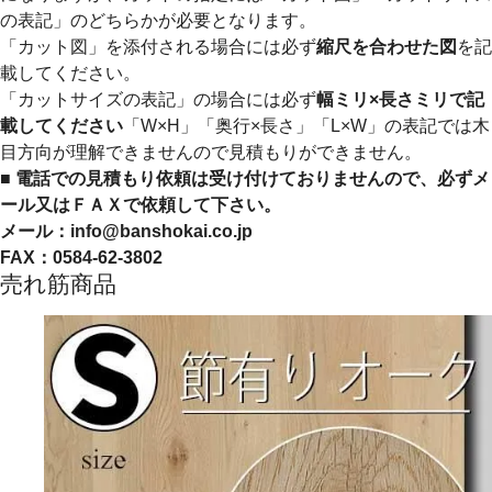
の表記」のどちらかが必要となります。
「カット図」を添付される場合には必ず
縮尺を合わせた図
を記
載してください。
「カットサイズの表記」の場合には必ず
幅ミリ×長さミリで記
載してください
「W×H」「奥行×長さ」「L×W」の表記では木
目方向が理解できませんので見積もりができません。
■
電話での見積もり依頼は受け付けておりませんので、必ずメ
ール又はＦＡＸで依頼して下さい。
メール：info@banshokai.co.jp
FAX：0584-62-3802
売れ筋商品