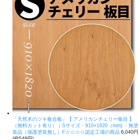
「天然木のツキ板合板」【 アメリカンチェリー板目 】
（無料カット有り）｜Sサイズ・910×1820（mm) ・無塗
装品（保護塗装無し）F☆☆☆☆認定工場の商品
6,040円
(税549円)