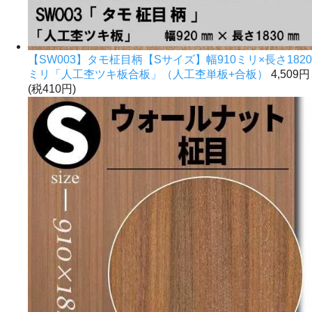
【SW003】タモ柾目柄【Sサイズ】幅910ミリ×長さ1820
ミリ「人工杢ツキ板合板」（人工杢単板+合板）
4,509円
(税410円)