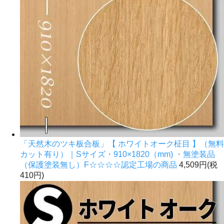
「天然木のツキ板合板」【 ホワイトオーク柾目 】（無料
カット有り）｜Sサイズ・910×1820（mm) ・無塗装品
（保護塗装無し）F☆☆☆☆認定工場の商品
4,509円(税
410円)