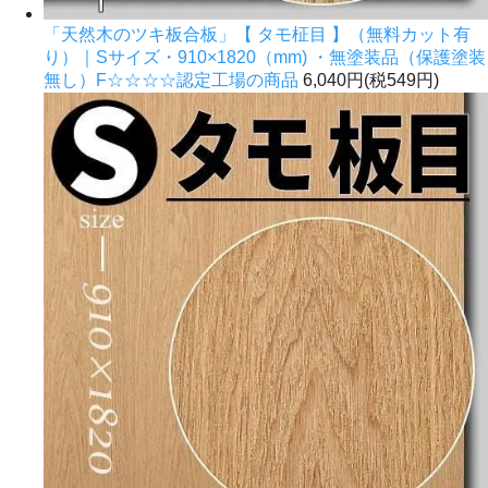
「天然木のツキ板合板」【 タモ柾目 】（無料カット有
り）｜Sサイズ・910×1820（mm) ・無塗装品（保護塗装
無し）F☆☆☆☆認定工場の商品
6,040円(税549円)