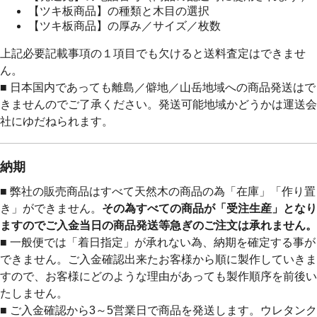
【ツキ板商品】の種類と木目の選択
【ツキ板商品】の厚み／サイズ／枚数
上記必要記載事項の１項目でも欠けると送料査定はできませ
ん。
■ 日本国内であっても離島／僻地／山岳地域への商品発送はで
きませんのでご了承ください。発送可能地域かどうかは運送会
社にゆだねられます。
納期
■ 弊社の販売商品はすべて天然木の商品の為「在庫」「作り置
き」ができません。
その為すべての商品が「受注生産」となり
ますのでご入金当日の商品発送等急ぎのご注文は承れません。
■ 一般便では「着日指定」が承れない為、納期を確定する事が
できません。ご入金確認出来たお客様から順に製作していきま
すので、お客様にどのような理由があっても製作順序を前後い
たしません。
■ ご入金確認から3～5営業日で商品を発送します。ウレタンク