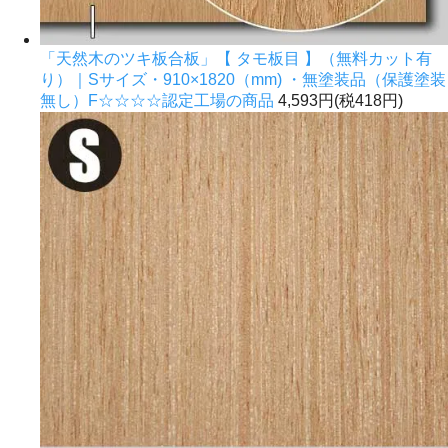
「天然木のツキ板合板」【 タモ板目 】（無料カット有
り）｜Sサイズ・910×1820（mm) ・無塗装品（保護塗装
無し）F☆☆☆☆認定工場の商品
4,593円(税418円)