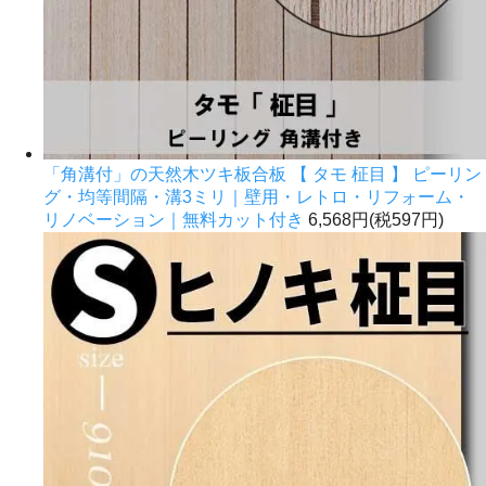
「角溝付」の天然木ツキ板合板 【 タモ 柾目 】 ピーリン
グ・均等間隔・溝3ミリ｜壁用・レトロ・リフォーム・
リノベーション｜無料カット付き
6,568円(税597円)