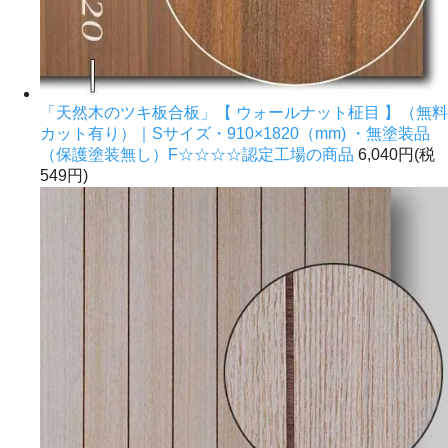
「天然木のツキ板合板」【 ウォールナット柾目 】（無料
カット有り）｜Sサイズ・910×1820（mm) ・無塗装品
（保護塗装無し）F☆☆☆☆認定工場の商品
6,040円(税
549円)