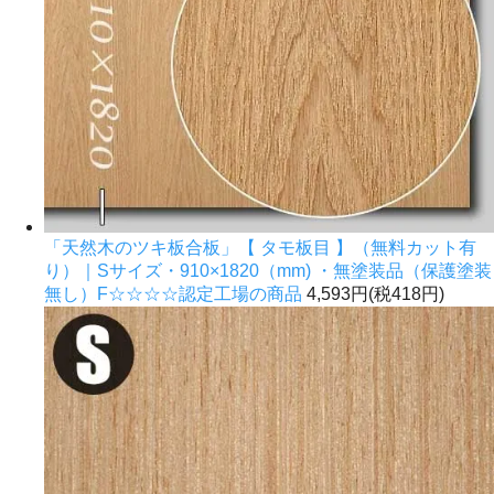
「天然木のツキ板合板」【 タモ板目 】（無料カット有
り）｜Sサイズ・910×1820（mm) ・無塗装品（保護塗装
無し）F☆☆☆☆認定工場の商品
4,593円(税418円)