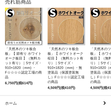
売れ筋商品
「天然木のツキ板合
「天然木のツキ板合
「天然木のツ
板」【 節有り ホワイト
板」【 ホワイトオーク
板」【 ホワ
オーク板目 】（無料カ
柾目 】（無料カット有
板目 】（無
ット有り）｜Sサイズ・
り）｜Sサイズ・
り）｜Sサイ
910×1820（mm) ・
910×1820（mm) ・無
910×1820（
F☆☆☆☆認定工場の商
塗装品（保護塗装無
塗装品（保護
品
し）F☆☆☆☆認定工場
し）F☆☆☆
の商品
の商品
6,750円(税614円)
4,509円(税410円)
4,509円(税4
ホーム