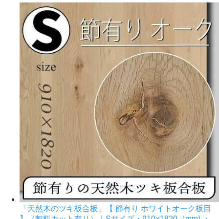
「天然木のツキ板合板」【 節有り ホワイトオーク板目
】（無料カット有り）｜Sサイズ・910×1820（mm) ・