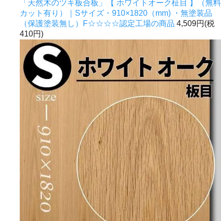
「天然木のツキ板合板」【 ホワイトオーク柾目 】（無料
カット有り）｜Sサイズ・910×1820（mm) ・無塗装品
（保護塗装無し）F☆☆☆☆認定工場の商品
4,509円(税
410円)