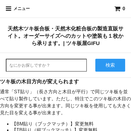
0
メニュー
天然木ツキ板合板・天然木化粧合板の製造直販サ
イト。オーダーサイズへのカットや塗装も１枚か
ら承ります。| ツキ板屋GIFU
検索
ツキ板の木目方向が変えられます
通常「ST貼り」（長さ方向と木目が平行）で同じツキ板を並
べて貼り製作しています。ただし、特注でこのツキ板の木目の
方向を変更する事が出来ます。同じツキ板を使用しても大きく
見た目を変える事が出来ます。
【BM貼り（ブックマッチ）】変更無料
【TB貼り（縦ブックマッチ）】変更無料