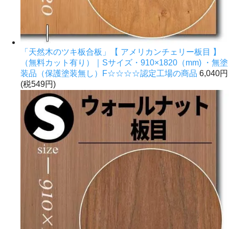
「天然木のツキ板合板」【 アメリカンチェリー板目 】
（無料カット有り）｜Sサイズ・910×1820（mm) ・無塗
装品（保護塗装無し）F☆☆☆☆認定工場の商品
6,040円
(税549円)