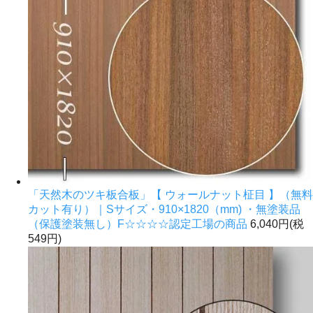
「天然木のツキ板合板」【 ウォールナット柾目 】（無料
カット有り）｜Sサイズ・910×1820（mm) ・無塗装品
（保護塗装無し）F☆☆☆☆認定工場の商品
6,040円(税
549円)