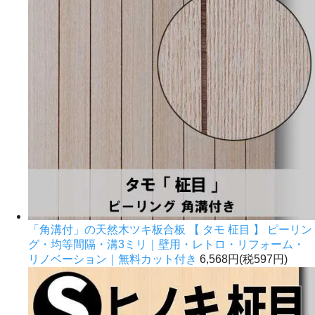
「角溝付」の天然木ツキ板合板 【 タモ 柾目 】 ピーリン
グ・均等間隔・溝3ミリ｜壁用・レトロ・リフォーム・
リノベーション｜無料カット付き
6,568円(税597円)