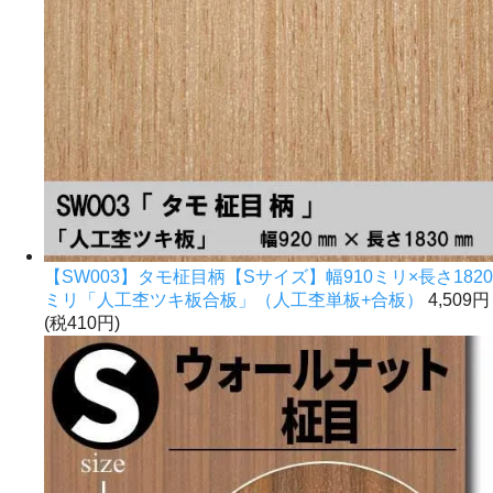
【SW003】タモ柾目柄【Sサイズ】幅910ミリ×長さ1820
ミリ「人工杢ツキ板合板」（人工杢単板+合板）
4,509円
(税410円)