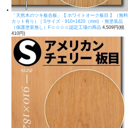
「天然木のツキ板合板」【 ホワイトオーク板目 】（無料
カット有り）｜Sサイズ・910×1820（mm) ・無塗装品
（保護塗装無し）F☆☆☆☆認定工場の商品
4,509円(税
410円)