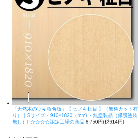
「天然木のツキ板合板」【 ヒノキ柾目 】（無料カット有
り）｜Sサイズ・910×1820（mm) ・無塗装品（保護塗装
無し）F☆☆☆☆認定工場の商品
6,750円(税614円)