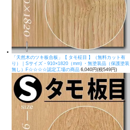
「天然木のツキ板合板」【 タモ柾目 】（無料カット有
り）｜Sサイズ・910×1820（mm) ・無塗装品（保護塗装
無し）F☆☆☆☆認定工場の商品
6,040円(税549円)