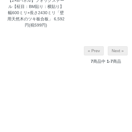
【2×8パネル】フォックステー
ル【柾目：BM貼り：横貼り】
幅600ミリ×長さ2430ミリ「壁
用天然木のツキ板合板」
6,592
円(税599円)
« Prev
Next »
7
商品中
1-7
商品