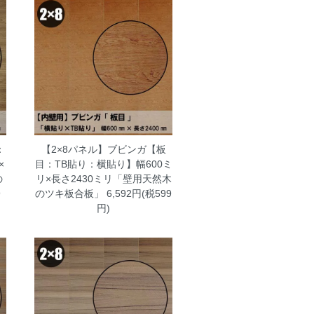
：
【2×8パネル】ブビンガ【板
×
目：TB貼り：横貼り】幅600ミ
の
リ×長さ2430ミリ「壁用天然木
9
のツキ板合板」
6,592円(税599
円)