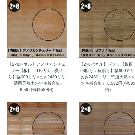
【2×8パネル】アメリカンチェ
【2×8パネル】ゼブラ【板目
リー【板目：TB貼り：横貼
TB貼り：横貼り】幅600ミリ
り】幅600ミリ×長さ2430ミリ
長さ2430ミリ「壁用天然木
「壁用天然木のツキ板合板」
ツキ板合板」
6,592円(税59
6,592円(税599円)
円)