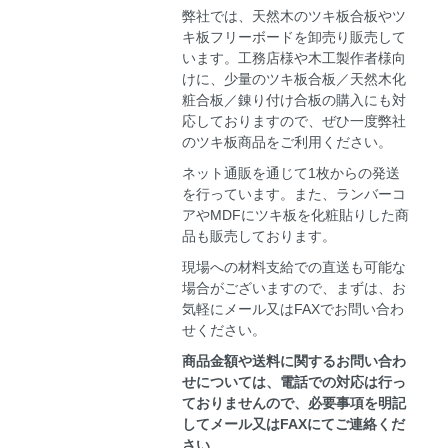
弊社では、天然木のツキ板合板やツ
キ板フリーボードを卸売り販売して
います。工務店様や木工製作者様向
けに、少量のツキ板合板／天然木化
粧合板／錬り付け合板の購入にも対
応しておりますので、ぜひ一度弊社
のツキ板商品をご利用ください。
ネット通販を通じて1枚からの発送
を行っています。また、ランバーコ
アやMDFにツキ板を化粧貼りした商
品も販売しております。
現場への材料支給での直送も可能な
場合がございますので、まずは、お
気軽にメール又はFAXでお問い合わ
せください。
商品金額や送料に関するお問い合わ
せについては、電話での対応は行っ
ておりませんので、必要事項を明記
してメール又はFAXにてご連絡くだ
さい。