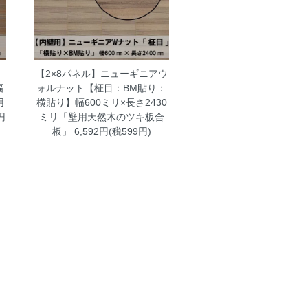
【2×8パネル】ニューギニアウ
幅
ォルナット【柾目：BM貼り：
用
横貼り】幅600ミリ×長さ2430
円
ミリ「壁用天然木のツキ板合
板」
6,592円(税599円)