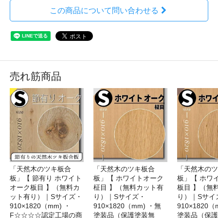
この商品について問い合わせる
売れ筋商品
「天然木のツキ板合
「天然木のツキ板合
「天然木のツ
板」【 節有り ホワイト
板」【 ホワイトオーク
板」【 ホワ
オーク板目 】（無料カ
柾目 】（無料カット有
板目 】（無
ット有り）｜Sサイズ・
り）｜Sサイズ・
り）｜Sサイ
910×1820（mm) ・
910×1820（mm) ・無
910×1820（
F☆☆☆☆認定工場の商
塗装品（保護塗装無
塗装品（保護