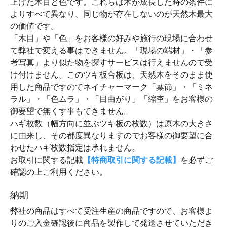
上げた木目と色です。これらは木が成長した時の条件に
よりすべて異なり、同じ物が存在しないのが天然木最大
の価値です。
「木目」や「色」をお客様の好みや施行の現場に合わせ
て弊社で変える事はできません。「現場の端材」・「参
考写真」より似た物を探すサービスは行えませんので受
け付けません。このツキ板合板は、天然木をそのまま使
用した商品ですのでネイチャーマーク「葉節」・「ミネ
ラル」・「色ムラ」・「目曲がり」「縮杢」をお客様の
御要望で無くす事もできません。
ハギ枚数（幅方向に並ぶツキ板の枚数）は原木の大きさ
に由来し、その都度異なりますのでお客様の御要望に合
わせたハギ枚数指定は承れません。
お取引に関する記載
【特商取引に関する記載】
を必ずご
確認の上ご利用ください。
納期
弊社の商品はすべて受注生産の商品ですので、お客様よ
りのご入金確認後に商品を製作して発送させていただき