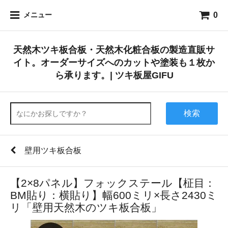
0
メニュー
天然木ツキ板合板・天然木化粧合板の製造直販サ
イト。オーダーサイズへのカットや塗装も１枚か
ら承ります。| ツキ板屋GIFU
検索
壁用ツキ板合板
【2×8パネル】フォックステール【柾目：
BM貼り：横貼り】幅600ミリ×長さ2430ミ
リ「壁用天然木のツキ板合板」