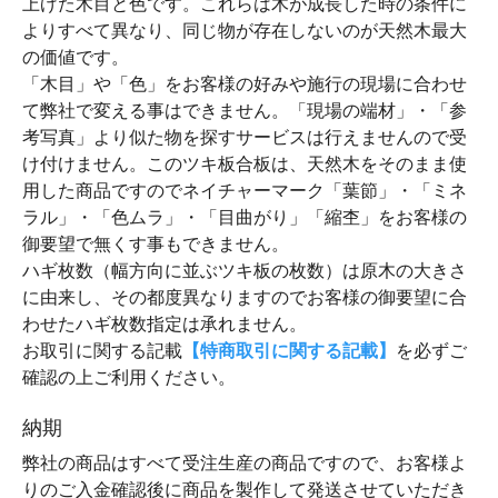
上げた木目と色です。これらは木が成長した時の条件に
よりすべて異なり、同じ物が存在しないのが天然木最大
の価値です。
「木目」や「色」をお客様の好みや施行の現場に合わせ
て弊社で変える事はできません。「現場の端材」・「参
考写真」より似た物を探すサービスは行えませんので受
け付けません。このツキ板合板は、天然木をそのまま使
用した商品ですのでネイチャーマーク「葉節」・「ミネ
ラル」・「色ムラ」・「目曲がり」「縮杢」をお客様の
御要望で無くす事もできません。
ハギ枚数（幅方向に並ぶツキ板の枚数）は原木の大きさ
に由来し、その都度異なりますのでお客様の御要望に合
わせたハギ枚数指定は承れません。
お取引に関する記載
【特商取引に関する記載】
を必ずご
確認の上ご利用ください。
納期
弊社の商品はすべて受注生産の商品ですので、お客様よ
りのご入金確認後に商品を製作して発送させていただき