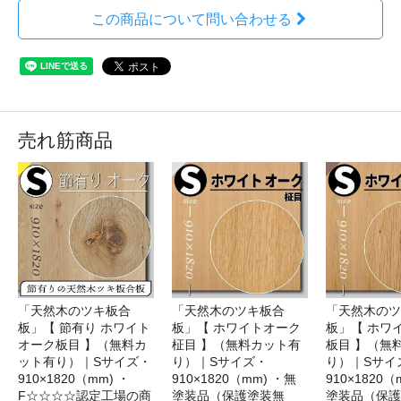
この商品について問い合わせる
売れ筋商品
「天然木のツキ板合
「天然木のツキ板合
「天然木のツ
板」【 節有り ホワイト
板」【 ホワイトオーク
板」【 ホワ
オーク板目 】（無料カ
柾目 】（無料カット有
板目 】（無
ット有り）｜Sサイズ・
り）｜Sサイズ・
り）｜Sサイ
910×1820（mm) ・
910×1820（mm) ・無
910×1820（
F☆☆☆☆認定工場の商
塗装品（保護塗装無
塗装品（保護