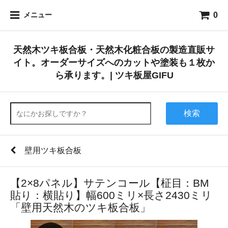
0
メニュー
天然木ツキ板合板・天然木化粧合板の製造直販サ
イト。オーダーサイズへのカットや塗装も１枚か
ら承ります。| ツキ板屋GIFU
検索
壁用ツキ板合板
【2×8パネル】サテンコール【柾目：BM
貼り：横貼り】幅600ミリ×長さ2430ミリ
「壁用天然木のツキ板合板」