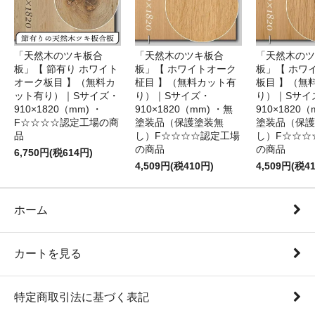
「天然木のツキ板合
「天然木のツキ板合
「天然木のツ
板」【 節有り ホワイト
板」【 ホワイトオーク
板」【 ホワ
オーク板目 】（無料カ
柾目 】（無料カット有
板目 】（無
ット有り）｜Sサイズ・
り）｜Sサイズ・
り）｜Sサイ
910×1820（mm) ・
910×1820（mm) ・無
910×1820（
F☆☆☆☆認定工場の商
塗装品（保護塗装無
塗装品（保護
品
し）F☆☆☆☆認定工場
し）F☆☆☆
の商品
の商品
6,750円(税614円)
4,509円(税410円)
4,509円(税4
ホーム
カートを見る
特定商取引法に基づく表記