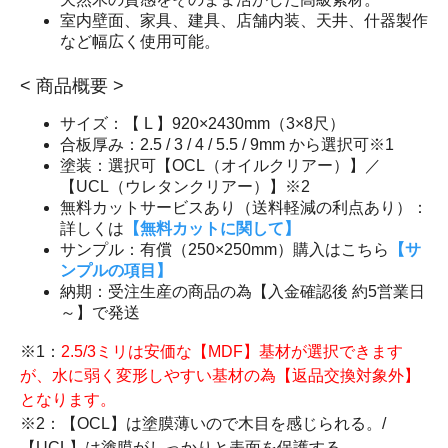
室内壁面、家具、建具、店舗内装、天井、什器製作
など幅広く使用可能。
< 商品概要 >
サイズ：【 L 】920×2430mm（3×8尺）
合板厚み：2.5 / 3 / 4 / 5.5 / 9mm から選択可※1
塗装：選択可【OCL（オイルクリアー）】／
【UCL（ウレタンクリアー）】※2
無料カットサービスあり（送料軽減の利点あり）：
詳しくは
【無料カットに関して】
サンプル：有償（250×250mm）購入はこちら
【サ
ンプルの項目】
納期：受注生産の商品の為【入金確認後 約5営業日
～】で発送
※1：
2.5/3ミリは安価な【MDF】基材が選択できます
が、水に弱く変形しやすい基材の為【返品交換対象外】
となります。
※2：【OCL】は塗膜薄いので木目を感じられる。/
【UCL】は塗膜がしっかりと表面を保護する。