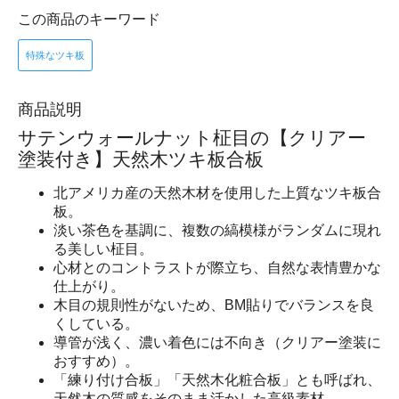
この商品のキーワード
特殊なツキ板
商品説明
サテンウォールナット柾目の【クリアー
塗装付き】天然木ツキ板合板
北アメリカ産の天然木材を使用した上質なツキ板合
板。
淡い茶色を基調に、複数の縞模様がランダムに現れ
る美しい柾目。
心材とのコントラストが際立ち、自然な表情豊かな
仕上がり。
木目の規則性がないため、BM貼りでバランスを良
くしている。
導管が浅く、濃い着色には不向き（クリアー塗装に
おすすめ）。
「練り付け合板」「天然木化粧合板」とも呼ばれ、
天然木の質感をそのまま活かした高級素材。