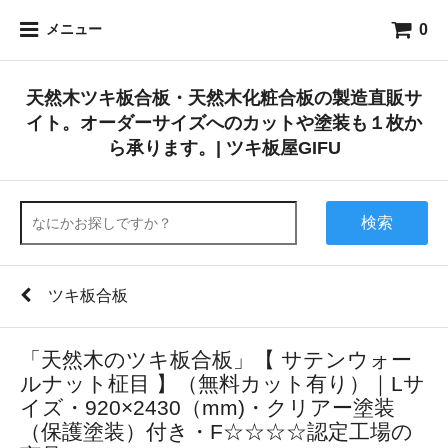
0
メニュー
天然木ツキ板合板・天然木化粧合板の製造直販サ
イト。オーダーサイズへのカットや塗装も１枚か
ら承ります。| ツキ板屋GIFU
検索
ツキ板合板
「天然木のツキ板合板」【 サテンウォー
ルナット柾目 】（無料カット有り）｜Lサ
イズ・920×2430（mm)・クリアー塗装
（保護塗装）付き・F☆☆☆☆認定工場の