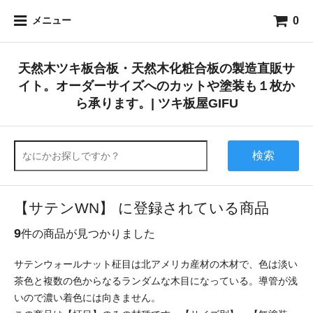
0
メニュー
天然木ツキ板合板・天然木化粧合板の製造直販サ
イト。オーダーサイズへのカットや塗装も１枚か
ら承ります。| ツキ板屋GIFU
検索
【サテンWN】 に登録されている商品
9
件の商品が見つかりました
サテンウォールナット柾目は北アメリカ産材の木材で、色は淡い
茶色と複数の色からなるランダムな木目になっている。導管が浅
いので濃い着色には向きません。