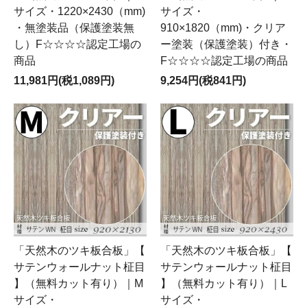
サイズ・1220×2430（mm)
サイズ・
・無塗装品（保護塗装無
910×1820（mm)・クリア
し）F☆☆☆☆認定工場の
ー塗装（保護塗装）付き・
商品
F☆☆☆☆認定工場の商品
11,981円(税1,089円)
9,254円(税841円)
「天然木のツキ板合板」【
「天然木のツキ板合板」【
サテンウォールナット柾目
サテンウォールナット柾目
】（無料カット有り）｜M
】（無料カット有り）｜L
サイズ・
サイズ・