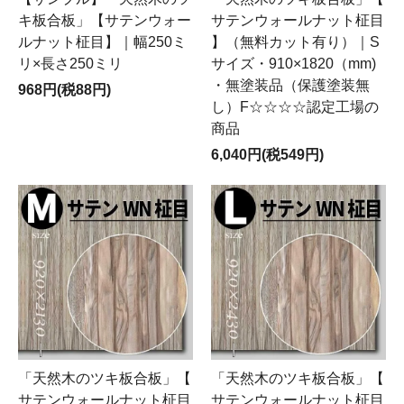
キ板合板」【サテンウォー
サテンウォールナット柾目
ルナット柾目】｜幅250ミ
】（無料カット有り）｜S
リ×長さ250ミリ
サイズ・910×1820（mm)
・無塗装品（保護塗装無
968円(税88円)
し）F☆☆☆☆認定工場の
商品
6,040円(税549円)
「天然木のツキ板合板」【
「天然木のツキ板合板」【
サテンウォールナット柾目
サテンウォールナット柾目