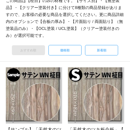
この商品は【柾目】のみの材種です。【サイズ別】・【無塗装
品】・【クリアー塗装付き】に分けて8種類の商品登録がありま
すので、お客様の必要な商品を選択してください。更に商品詳細
内のオプションで【合板の厚み】・【片面貼り / 両面貼り】（無
塗装品のみ）・【OCL塗装 / UCL塗装】（クリアー塗装付きの
み）が選択可能です。
おすすめ順
価格順
新着順
【サンプル】「天然木のツ
「天然木のツキ板合板」【