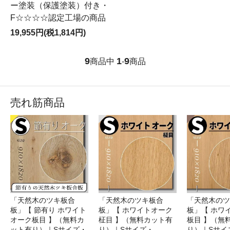
ー塗装（保護塗装）付き・
F☆☆☆☆認定工場の商品
19,955円(税1,814円)
9
1
9
商品中
-
商品
売れ筋商品
「天然木のツキ板合
「天然木のツキ板合
「天然木のツ
板」【 節有り ホワイト
板」【 ホワイトオーク
板」【 ホワ
オーク板目 】（無料カ
柾目 】（無料カット有
板目 】（無
ット有り）｜Sサイズ・
り）｜Sサイズ・
り）｜Sサイ