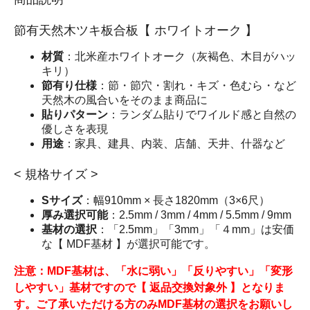
節有天然木ツキ板合板【 ホワイトオーク 】
材質
：北米産ホワイトオーク（灰褐色、木目がハッ
キリ）
節有り仕様
：節・節穴・割れ・キズ・色むら・など
天然木の風合いをそのまま商品に
貼りパターン
：ランダム貼りでワイルド感と自然の
優しさを表現
用途
：家具、建具、内装、店舗、天井、什器など
< 規格サイズ >
Sサイズ
：幅910mm × 長さ1820mm（3×6尺）
厚み選択可能
：2.5mm / 3mm / 4mm / 5.5mm / 9mm
基材の選択
：「2.5mm」「3mm」「４mm」は安価
な【 MDF基材 】が選択可能です。
注意：MDF基材は、「水に弱い」「反りやすい」「変形
しやすい」基材ですので【 返品交換対象外 】となりま
す。ご了承いただける方のみMDF基材の選択をお願いし