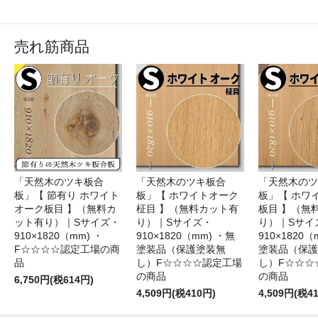
売れ筋商品
「天然木のツキ板合
「天然木のツキ板合
「天然木のツ
板」【 節有り ホワイト
板」【 ホワイトオーク
板」【 ホワ
オーク板目 】（無料カ
柾目 】（無料カット有
板目 】（無
ット有り）｜Sサイズ・
り）｜Sサイズ・
り）｜Sサイ
910×1820（mm) ・
910×1820（mm) ・無
910×1820（
F☆☆☆☆認定工場の商
塗装品（保護塗装無
塗装品（保護
品
し）F☆☆☆☆認定工場
し）F☆☆☆
の商品
の商品
6,750円(税614円)
4,509円(税410円)
4,509円(税4