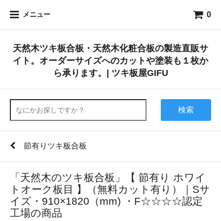
0
メニュー
天然木ツキ板合板・天然木化粧合板の製造直販サ
イト。オーダーサイズへのカットや塗装も１枚か
ら承ります。| ツキ板屋GIFU
検索
節有りツキ板合板
「天然木のツキ板合板」【 節有り ホワイ
トオーク板目 】（無料カット有り）｜Sサ
イズ・910×1820（mm) ・F☆☆☆☆認定
工場の商品