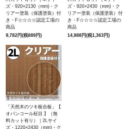
ズ・920×2130（mm)・ク
ズ・920×2430（mm)・ク
リアー塗装（保護塗装）付
リアー塗装（保護塗装）付
き・F☆☆☆☆認定工場の
き・F☆☆☆☆認定工場の
商品
商品
9,782円(税889円)
14,988円(税1,363円)
「天然木のツキ板合板」【
オバンコール柾目 】（無
料カット有り）｜2Lサイ
ズ・1220×2430（mm)・ク