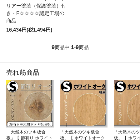
リアー塗装（保護塗装）付
き・F☆☆☆☆認定工場の
商品
16,434円(税1,494円)
9
1
9
商品中
-
商品
売れ筋商品
「天然木のツキ板合
「天然木のツキ板合
「天然木のツ
板」【 節有り ホワイト
板」【 ホワイトオーク
板」【 ホワ