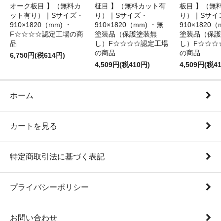
オーク板目 】（無料カ
柾目 】（無料カット有
板目 】（無
ット有り）｜Sサイズ・
り）｜Sサイズ・
り）｜Sサイ
910×1820（mm) ・
910×1820（mm) ・無
910×1820（
F☆☆☆☆認定工場の商
塗装品（保護塗装無
塗装品（保護
品
し）F☆☆☆☆認定工場
し）F☆☆☆
の商品
の商品
6,750円(税614円)
4,509円(税410円)
4,509円(税4
ホーム
カートを見る
特定商取引法に基づく表記
プライバシーポリシー
お問い合わせ