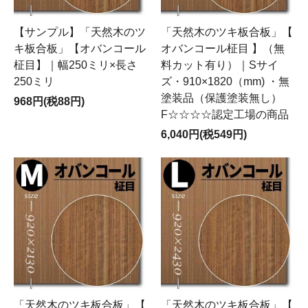
【サンプル】「天然木のツ
「天然木のツキ板合板」【
キ板合板」【オバンコール
オバンコール柾目 】（無
柾目】｜幅250ミリ×長さ
料カット有り）｜Sサイ
250ミリ
ズ・910×1820（mm) ・無
塗装品（保護塗装無し）
968円(税88円)
F☆☆☆☆認定工場の商品
6,040円(税549円)
「天然木のツキ板合板」【
「天然木のツキ板合板」【