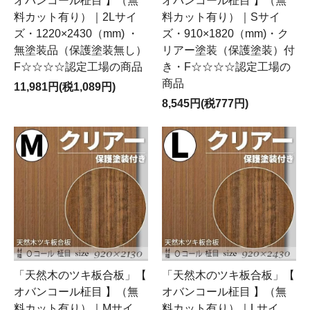
オバンコール柾目 】（無
オバンコール柾目 】（無
料カット有り）｜2Lサイ
料カット有り）｜Sサイ
ズ・1220×2430（mm) ・
ズ・910×1820（mm)・ク
無塗装品（保護塗装無し）
リアー塗装（保護塗装）付
F☆☆☆☆認定工場の商品
き・F☆☆☆☆認定工場の
商品
11,981円(税1,089円)
8,545円(税777円)
「天然木のツキ板合板」【
「天然木のツキ板合板」【
オバンコール柾目 】（無
オバンコール柾目 】（無
料カット有り）｜Mサイ
料カット有り）｜Lサイ