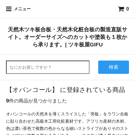
0
メニュー
天然木ツキ板合板・天然木化粧合板の製造直販サ
イト。オーダーサイズへのカットや塗装も１枚か
ら承ります。| ツキ板屋GIFU
検索
【オバンコール】 に登録されている商品
9
件の商品が見つかりました
オバンコールの天然木を薄くスライスした「突板」をラワン合板
に貼り合わせた高級木工用化粧素材です。アフリカ産材の木材。
色は濃い茶色で複数の色からなる細いストライプがありそのスト