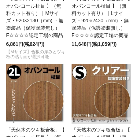
オバンコール柾目 】（無
オバンコール柾目 】（無
料カット有り）｜Mサイ
料カット有り）｜Lサイ
ズ・920×2130（mm) ・無
ズ・920×2430（mm) ・無
塗装品（保護塗装無し）
塗装品（保護塗装無し）
F☆☆☆☆認定工場の商品
F☆☆☆☆認定工場の商品
6,861円(税624円)
11,648円(税1,059円)
【Mサイズ】合板の厚みとツキ
板の貼り面が選択可能
「天然木のツキ板合板」【
「天然木のツキ板合板」【