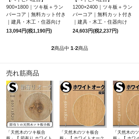
900×1800｜ツキ板＋ラン
1200×2400｜ツキ板＋ラン
バーコア｜無料カット付き
バーコア｜無料カット付き
｜建具・木工・住器向け
｜建具・木工・住器向け
13,094円(税1,190円)
24,603円(税2,237円)
2
1
2
商品中
-
商品
売れ筋商品
「天然木のツキ板合
「天然木のツキ板合
「天然木のツ
板」【 節有り ホワイト
板」【 ホワイトオーク
板」【 ホワ