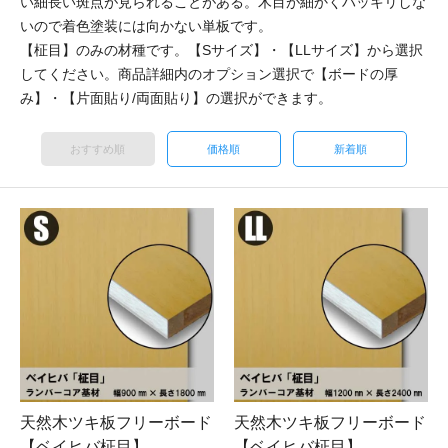
い細長い斑点が見られることがある。木目が細かくハッキリしな
いので着色塗装には向かない単板です。
【柾目】のみの材種です。【Sサイズ】・【LLサイズ】から選択
してください。商品詳細内のオプション選択で【ボードの厚
み】・【片面貼り/両面貼り】の選択ができます。
おすすめ順
価格順
新着順
天然木ツキ板フリーボード
天然木ツキ板フリーボード
【ベイヒバ柾目】
【ベイヒバ柾目】