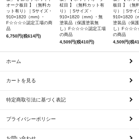
オーク板目 】（無料カ
柾目 】（無料カット有
板目 】（無
ット有り）｜Sサイズ・
り）｜Sサイズ・
り）｜Sサイ
910×1820（mm) ・
910×1820（mm) ・無
910×1820（
F☆☆☆☆認定工場の商
塗装品（保護塗装無
塗装品（保護
品
し）F☆☆☆☆認定工場
し）F☆☆☆
の商品
の商品
6,750円(税614円)
4,509円(税410円)
4,509円(税4
ホーム
カートを見る
特定商取引法に基づく表記
プライバシーポリシー
お問い合わせ