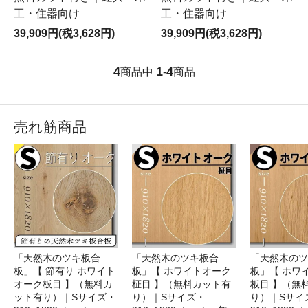
工・住器向け
工・住器向け
39,909円(税3,628円)
39,909円(税3,628円)
4
1
4
商品中
-
商品
売れ筋商品
「天然木のツキ板合
「天然木のツキ板合
「天然木のツ
板」【 節有り ホワイト
板」【 ホワイトオーク
板」【 ホワ
オーク板目 】（無料カ
柾目 】（無料カット有
板目 】（無
ット有り）｜Sサイズ・
り）｜Sサイズ・
り）｜Sサイ