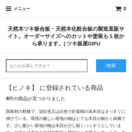
0
メニュー
天然木ツキ板合板・天然木化粧合板の製造直販サ
イト。オーダーサイズへのカットや塗装も１枚か
ら承ります。| ツキ板屋GIFU
検索
【ヒノキ】 に登録されている商品
4
件の商品が見つかりました
国産材の材種で、淡紅色又は白色で針葉樹の為木目はまっすぐに
伸びている。環境の厳しい産地の物はとても木目が細かく綺麗で
す。少し暖かい産地の物は木目が少し粗くハッキリとしていま