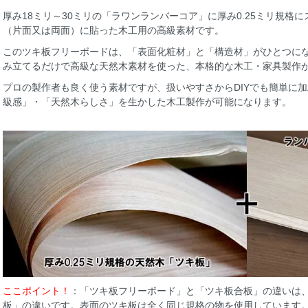
厚み18ミリ～30ミリの「ラワンランバーコア」に厚み0.25ミリ規格
（片面又は両面）に貼った木工用の高級素材です。
このツキ板フリーボードは、「表面化粧材」と「構造材」がひとつに
み立てるだけで高級な天然木素材を使った、本格的な木工・家具製作
プロの製作者も良く使う素材ですが、扱いやすさからDIYでも簡単に
級感」・「天然木らしさ」を生かした木工製作が可能になります。
ここポイント！
：「ツキ板フリーボード」と「ツキ板合板」の違いは
板」の違いです。表面のツキ板は全く同じ規格の物を使用しています