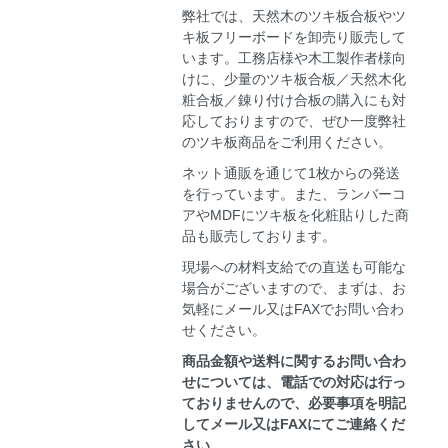
弊社では、天然木のツキ板合板やツ
キ板フリーボードを卸売り販売して
います。工務店様や木工製作者様向
けに、少量のツキ板合板／天然木化
粧合板／錬り付け合板の購入にも対
応しておりますので、ぜひ一度弊社
のツキ板商品をご利用ください。
ネット通販を通じて1枚からの発送
を行っています。また、ランバーコ
アやMDFにツキ板を化粧貼りした商
品も販売しております。
現場への材料支給での直送も可能な
場合がございますので、まずは、お
気軽にメール又はFAXでお問い合わ
せください。
商品金額や送料に関するお問い合わ
せについては、電話での対応は行っ
ておりませんので、必要事項を明記
してメール又はFAXにてご連絡くだ
さい。