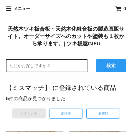
0
メニュー
天然木ツキ板合板・天然木化粧合板の製造直販サ
イト。オーダーサイズへのカットや塗装も１枚か
ら承ります。| ツキ板屋GIFU
検索
【ミスマッチ】 に登録されている商品
5
件の商品が見つかりました
おすすめ順
価格順
新着順