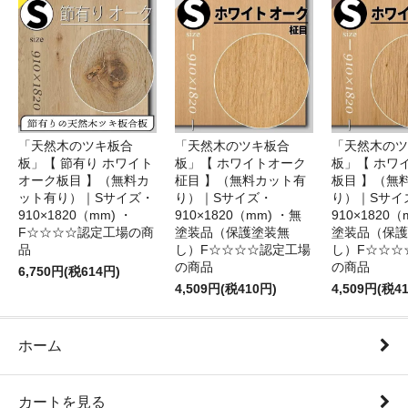
「天然木のツキ板合
「天然木のツキ板合
「天然木のツ
板」【 節有り ホワイト
板」【 ホワイトオーク
板」【 ホワ
オーク板目 】（無料カ
柾目 】（無料カット有
板目 】（無
ット有り）｜Sサイズ・
り）｜Sサイズ・
り）｜Sサイ
910×1820（mm) ・
910×1820（mm) ・無
910×1820（
F☆☆☆☆認定工場の商
塗装品（保護塗装無
塗装品（保護
品
し）F☆☆☆☆認定工場
し）F☆☆☆
の商品
の商品
6,750円(税614円)
4,509円(税410円)
4,509円(税4
ホーム
カートを見る