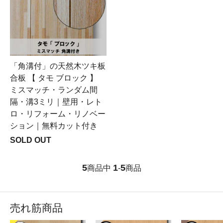
「角溝付」の天然木ツキ板
合板 【 タモ ブロック 】
ミスマッチ・ランダム間
隔・溝3ミリ｜壁用・レト
ロ・リフォーム・リノベー
ション｜無料カット付き
SOLD OUT
5
1
5
商品中
-
商品
売れ筋商品