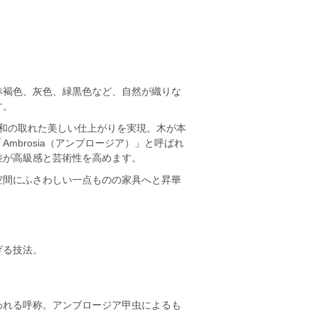
赤褐色、灰色、緑黒色など、自然が織りな
す。
和の取れた美しい仕上がりを実現。木が本
brosia（アンブロージア）」と呼ばれ
差が高級感と芸術性を高めます。
空間にふさわしい一点ものの家具へと昇華
げる技法。
われる呼称。アンブロージア甲虫によるも