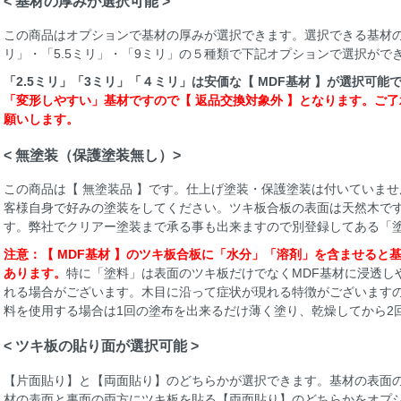
< 基材の厚みが選択可能 >
この商品はオプションで基材の厚みが選択できます。選択できる基材の厚
リ」・「5.5ミリ」・「9ミリ」の５種類で下記オプションで選択がで
「2.5ミリ」「3ミリ」「４ミリ」は安価な【 MDF基材 】が選択可能
「変形しやすい」基材ですので【 返品交換対象外 】となります。ご了
願いします。
< 無塗装（保護塗装無し）>
この商品は【 無塗装品 】です。仕上げ塗装・保護塗装は付いていま
客様自身で好みの塗装をしてください。ツキ板合板の表面は天然木で
す。弊社でクリアー塗装まで承る事も出来ますので別登録してある「
注意：【 MDF基材 】のツキ板合板に「水分」「溶剤」を含ませると
あります。
特に「塗料」は表面のツキ板だけでなくMDF基材に浸透し
れる場合がございます。木目に沿って症状が現れる特徴がございます
料を使用する場合は1回の塗布を出来るだけ薄く塗り、乾燥してから2
< ツキ板の貼り面が選択可能 >
【片面貼り】と【両面貼り】のどちらかが選択できます。基材の表面
材の表面と裏面の両方にツキ板を貼る【両面貼り】のどちらかをオプ