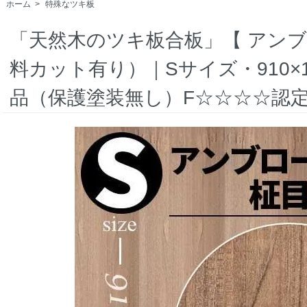
ホーム
>
特殊なツキ板
「天然木のツキ板合板」【 アンブ
料カット有り）｜Sサイズ・910×1
品（保護塗装無し）F☆☆☆☆認