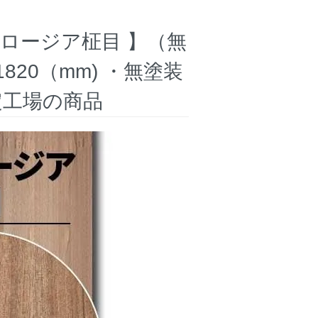
ロージア柾目 】（無
820（mm) ・無塗装
定工場の商品