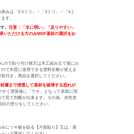
みは「2.5ミリ」・「3ミリ」・「4ミ
きます。
です。
注意：「水に弱い」「反りやすい」
承いただける方のみMDF基材の選択をお
せんので貼り付け後又は木工組み立て後にお
すので木質に使用できる塗料全般が使えま
塗装付き」商品を選択してください。
基材層まで浸透して基材を破壊する恐れが
やすく塗装後に「ウキ」となって表面に現
ので見て判断が出来ます。その為、水性塗
回目の塗りをしてください。
のみにツキ板を貼る【片面貼り】又は、基
ションで選択してください。