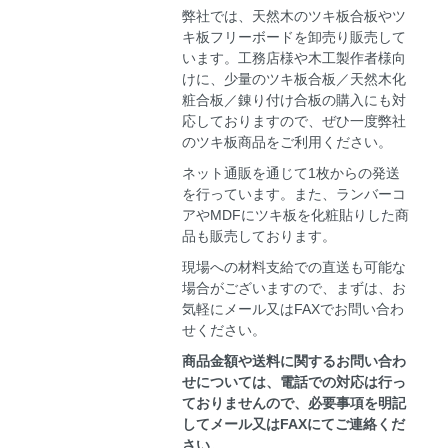
弊社では、天然木のツキ板合板やツ
キ板フリーボードを卸売り販売して
います。工務店様や木工製作者様向
けに、少量のツキ板合板／天然木化
粧合板／錬り付け合板の購入にも対
応しておりますので、ぜひ一度弊社
のツキ板商品をご利用ください。
ネット通販を通じて1枚からの発送
を行っています。また、ランバーコ
アやMDFにツキ板を化粧貼りした商
品も販売しております。
現場への材料支給での直送も可能な
場合がございますので、まずは、お
気軽にメール又はFAXでお問い合わ
せください。
商品金額や送料に関するお問い合わ
せについては、電話での対応は行っ
ておりませんので、必要事項を明記
してメール又はFAXにてご連絡くだ
さい。