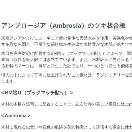
アンブロージア（Ambrosia）のツキ板合板
東南アジアおよびニューギニア産の希少な天然木材を使用。黄褐色や
す多彩な色調と、不規則な縞模様が生み出す表情豊かな木肌が魅力で
木目を左右対称に配置するBM貼り（ブックマッチ貼り）によって、調
来持つ個性を最大限に引き立てています。また、木材表面に見られる「Am
る独特のマークは、自然と共生した証であり、一つひとつ異なる個体
職人の手によって丁寧に仕上げられたこの素材は、ラグジュアリーな
します。
< BM貼り（ブックマッチ貼り） >
木材の木目を鏡写しに配置することで、左右対称の美しい模様に仕上
< Ambrosia >
木材に現れる虫食いや変色の痕跡を美的特徴として評価する場合に使