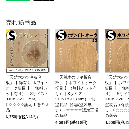
売れ筋商品
「天然木のツキ板合
「天然木のツキ板合
「天然木のツ
板」【 節有り ホワイト
板」【 ホワイトオーク
板」【 ホワ
オーク板目 】（無料カ
柾目 】（無料カット有
板目 】（無
ット有り）｜Sサイズ・
り）｜Sサイズ・
り）｜Sサイ
910×1820（mm) ・
910×1820（mm) ・無
910×1820（
F☆☆☆☆認定工場の商
塗装品（保護塗装無
塗装品（保護
品
し）F☆☆☆☆認定工場
し）F☆☆☆
の商品
の商品
6,750円(税614円)
4,509円(税410円)
4,509円(税4