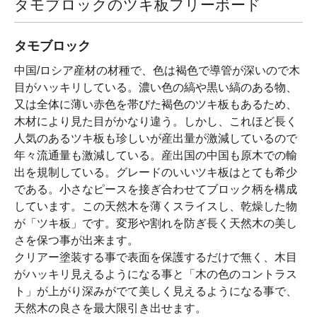
タモブロックのツキ板フリーボード
タモブロック
中国/ロシア産材の材種で、色は褐色で導管が深いので木
目がハッキリしている。濃い色の縞や黒い縞のある物、
又は全体に薄い赤色を帯びた褐色のツキ板もあるため、
木材により見た目がかなり違う。しかし、これほど長く
人気のあるツキ板も珍しいが産出量が激減しているので
年々流通量も激減している。産出国の中国も原木での輸
出を規制している。グレードのいいツキ板はとても希少
である。小さなピースを接ぎ合わせてブロック柄を構成
しています。この天然木を薄くスライスし、乾燥した物
が「ツキ板」です。変形や割れを防ぎ長く天然木の美し
さを保つ事が出来ます。
クリアー塗装する事で表面を保護するだけで無く、木目
がハッキリ見えるようになる事と「木の色のコントラス
ト」が上がり深みがでて美しく見えるようになる事で、
天然木の良さを最大限引き出せます。