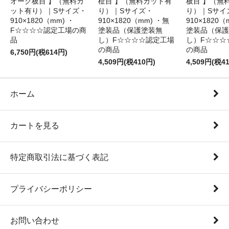
オーク板目 】（無料カ
柾目 】（無料カット有
板目 】（無
ット有り）｜Sサイズ・
り）｜Sサイズ・
り）｜Sサイ
910×1820（mm) ・
910×1820（mm) ・無
910×1820（
F☆☆☆☆認定工場の商
塗装品（保護塗装無
塗装品（保護
品
し）F☆☆☆☆認定工場
し）F☆☆☆
の商品
の商品
6,750円(税614円)
4,509円(税410円)
4,509円(税4
ホーム
カートを見る
特定商取引法に基づく表記
プライバシーポリシー
お問い合わせ