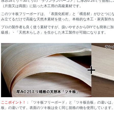
厚み18ミリ～30ミリの「ラワンランバーコア」に厚み0.25ミリ規格
（片面又は両面）に貼った木工用の高級素材です。
このツキ板フリーボードは、「表面化粧材」と「構造材」がひとつに
み立てるだけで高級な天然木素材を使った、本格的な木工・家具製作
プロの製作者も良く使う素材ですが、扱いやすさからDIYでも簡単に
級感」・「天然木らしさ」を生かした木工製作が可能になります。
ここポイント！
：「ツキ板フリーボード」と「ツキ板合板」の違いは
板」の違いです。表面のツキ板は全く同じ規格の物を使用しています