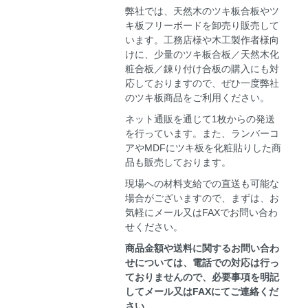
弊社では、天然木のツキ板合板やツ
キ板フリーボードを卸売り販売して
います。工務店様や木工製作者様向
けに、少量のツキ板合板／天然木化
粧合板／錬り付け合板の購入にも対
応しておりますので、ぜひ一度弊社
のツキ板商品をご利用ください。
ネット通販を通じて1枚からの発送
を行っています。また、ランバーコ
アやMDFにツキ板を化粧貼りした商
品も販売しております。
現場への材料支給での直送も可能な
場合がございますので、まずは、お
気軽にメール又はFAXでお問い合わ
せください。
商品金額や送料に関するお問い合わ
せについては、電話での対応は行っ
ておりませんので、必要事項を明記
してメール又はFAXにてご連絡くだ
さい。