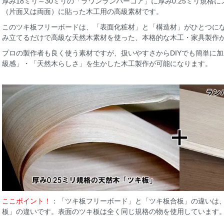
厚み18ミリ～30ミリの「ラワンランバーコア」に厚み0.25ミリ規格
（片面又は両面）に貼った木工用の高級素材です。
このツキ板フリーボードは、「表面化粧材」と「構造材」がひとつに
み立てるだけで高級な天然木素材を使った、本格的な木工・家具製作
プロの製作者も良く使う素材ですが、扱いやすさからDIYでも簡単に
級感」・「天然木らしさ」を生かした木工製作が可能になります。
ここポイント！
：「ツキ板フリーボード」と「ツキ板合板」の違いは
板」の違いです。表面のツキ板は全く同じ規格の物を使用しています