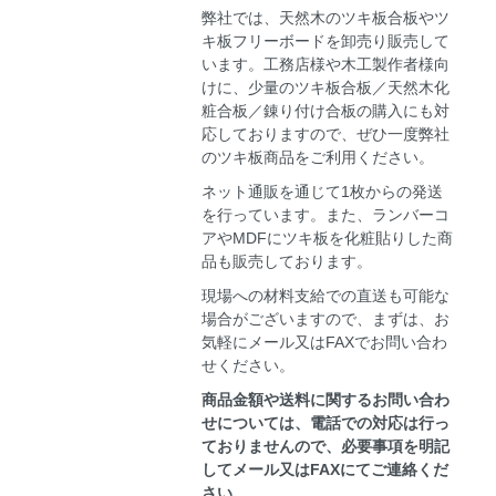
弊社では、天然木のツキ板合板やツ
キ板フリーボードを卸売り販売して
います。工務店様や木工製作者様向
けに、少量のツキ板合板／天然木化
粧合板／錬り付け合板の購入にも対
応しておりますので、ぜひ一度弊社
のツキ板商品をご利用ください。
ネット通販を通じて1枚からの発送
を行っています。また、ランバーコ
アやMDFにツキ板を化粧貼りした商
品も販売しております。
現場への材料支給での直送も可能な
場合がございますので、まずは、お
気軽にメール又はFAXでお問い合わ
せください。
商品金額や送料に関するお問い合わ
せについては、電話での対応は行っ
ておりませんので、必要事項を明記
してメール又はFAXにてご連絡くだ
さい。