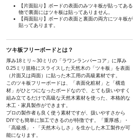
【片面貼り】ボードの表面のみツキ板が貼ってある
物で裏面にはツキ板は貼ってありません。
【両面貼り】ボードの表面と裏面の両方にツキ板が
貼ってあります。
ツキ板フリーボードとは？
厚み18ミリ～30ミリの「ラワンランバーコア」に厚み
0.25ミリ規格にスライスした天然木の「ツキ板」を表面
（片面又は両面）に貼った木工用の高級素材です。
このツキ板フリーボードは、「表面化粧材」と「構造
材」がひとつになったボードなので、とても扱いやすく
組み立てるだけで高級な天然木素材を使った、本格的な
木工・家具製作ができます。
プロの製作者も良く使う素材ですが、扱いやすさから
DIYでも簡単に加工できるのが特徴です。「重厚感」・
「高級感」・「天然木らしさ」を生かした木工製作が可
能になります。