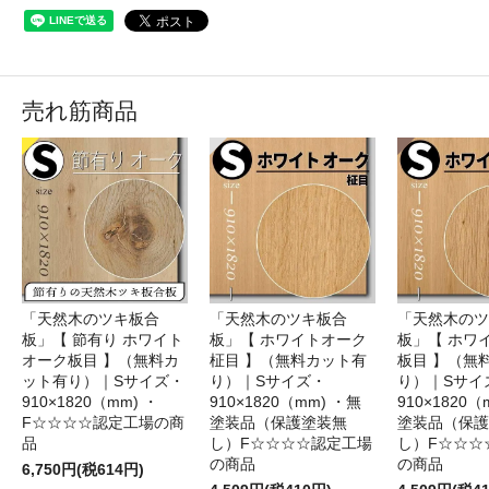
売れ筋商品
「天然木のツキ板合
「天然木のツキ板合
「天然木のツ
板」【 節有り ホワイト
板」【 ホワイトオーク
板」【 ホワ
オーク板目 】（無料カ
柾目 】（無料カット有
板目 】（無
ット有り）｜Sサイズ・
り）｜Sサイズ・
り）｜Sサイ
910×1820（mm) ・
910×1820（mm) ・無
910×1820（
F☆☆☆☆認定工場の商
塗装品（保護塗装無
塗装品（保護
品
し）F☆☆☆☆認定工場
し）F☆☆☆
の商品
の商品
6,750円(税614円)