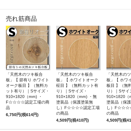
売れ筋商品
「天然木のツキ板合
「天然木のツキ板合
「天然木のツ
板」【 節有り ホワイト
板」【 ホワイトオーク
板」【 ホワ
オーク板目 】（無料カ
柾目 】（無料カット有
板目 】（無
ット有り）｜Sサイズ・
り）｜Sサイズ・
り）｜Sサイ
910×1820（mm) ・
910×1820（mm) ・無
910×1820（
F☆☆☆☆認定工場の商
塗装品（保護塗装無
塗装品（保護
品
し）F☆☆☆☆認定工場
し）F☆☆☆
の商品
の商品
6,750円(税614円)
4,509円(税410円)
4,509円(税4