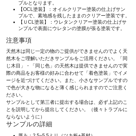
プルとなります。
【OCL塗装】：オイルクリアー塗装の仕上げサン
プルで、素地感を残したままのクリアー塗装です。
【ＵCL塗装】：ウレタンクリアー塗装の仕上げサ
ンプルで表面にウレタンの塗膜が張る塗装です。
注意事項
天然木は同じ一定の物のご提供ができませんのでよく天
然木をご理解いただきサンプルをご活用ください。「同
じ木目」・「同じ色」の天然木は提供できませんので実
際の商品をお客様の好みに合わせて「着色塗装」でイメ
ージを近づけてください。また、小さなサンプルですの
で色が大きな物になると薄く感じられますのでご注意く
ださい。
サンプルとして第三者に提出する場合は、必ず上記のこ
とを説明してから提出してください。（後々トラブルに
ならないように）
サンプルの詳細
厚み：2.5~5.5ミリ（ツキ板+基材）