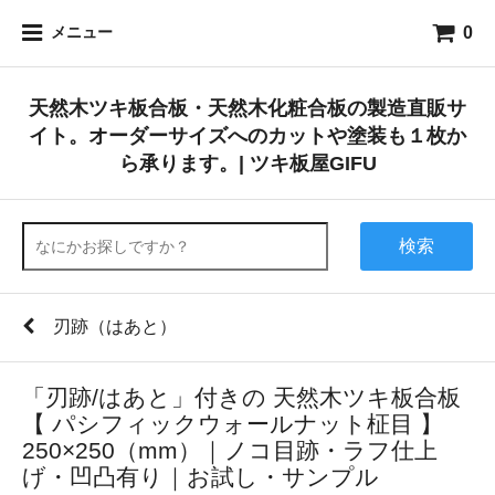
0
メニュー
天然木ツキ板合板・天然木化粧合板の製造直販サ
イト。オーダーサイズへのカットや塗装も１枚か
ら承ります。| ツキ板屋GIFU
検索
刃跡（はあと）
「刃跡/はあと」付きの 天然木ツキ板合板
【 パシフィックウォールナット柾目 】
250×250（mm）｜ノコ目跡・ラフ仕上
げ・凹凸有り｜お試し・サンプル