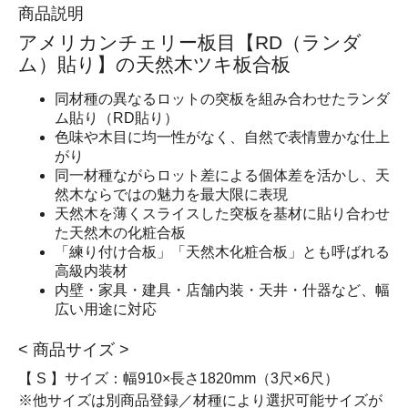
商品説明
アメリカンチェリー板目【RD（ランダ
ム）貼り】の天然木ツキ板合板
同材種の異なるロットの突板を組み合わせたランダ
ム貼り（RD貼り）
色味や木目に均一性がなく、自然で表情豊かな仕上
がり
同一材種ながらロット差による個体差を活かし、天
然木ならではの魅力を最大限に表現
天然木を薄くスライスした突板を基材に貼り合わせ
た天然木の化粧合板
「練り付け合板」「天然木化粧合板」とも呼ばれる
高級内装材
内壁・家具・建具・店舗内装・天井・什器など、幅
広い用途に対応
< 商品サイズ >
【 S 】サイズ：幅910×長さ1820mm（3尺×6尺）
※他サイズは別商品登録／材種により選択可能サイズが