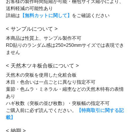
お客様の製作時間短縮が可能・梱包サイズ縮小により、
送料軽減の可能性あり
詳細は
【無料カットに関して】
をご確認ください
< サンプルについて >
本商品は性質上、サンプル製作不可
RD貼りのランダム感は250×250mmサイズでは表現でき
ません
< 天然木ツキ板合板について >
天然木の突板を使用した化粧合板
木目・色合いは一点ごとに異なり指定不可
葉節・色ムラ・ミネラル・縮杢などの天然木特有の表情
あり
ハギ枚数（突板の並び枚数）・突板幅の指定不可
ご購入前に必ず読んでください。
【特商取引に関する記
載】
< 納期 >