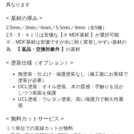
異なります
< 基材の厚み >
2.5mm／3mm／4mm／5.5mm／9mm（全5種）
2.5・3・４ミリは安価な【※ MDF基材 】が選択可能
※：MDF基材は安価ですが水に弱く変形しやすい基材の
為、
【 返品・交換対象外 】
の基材
< 塗装仕様（オプション）>
無塗装：仕上げ・保護塗装なし（施工後にお客様で
塗装が必要）
OCL塗装：オイル塗装。木の質感・手触りを活か
しつつ表面を保護
UCL塗装：ウレタン塗装。高い保護力で耐久性重
視
< 無料カットサービス >
ミリ単位での直線カットが無料