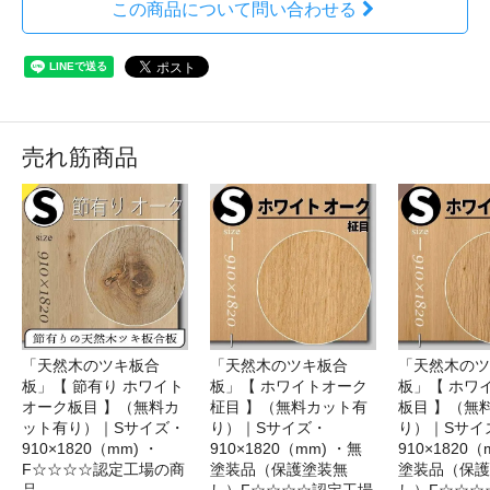
この商品について問い合わせる
売れ筋商品
「天然木のツキ板合
「天然木のツキ板合
「天然木のツ
板」【 節有り ホワイト
板」【 ホワイトオーク
板」【 ホワ
オーク板目 】（無料カ
柾目 】（無料カット有
板目 】（無
ット有り）｜Sサイズ・
り）｜Sサイズ・
り）｜Sサイ
910×1820（mm) ・
910×1820（mm) ・無
910×1820（
F☆☆☆☆認定工場の商
塗装品（保護塗装無
塗装品（保護