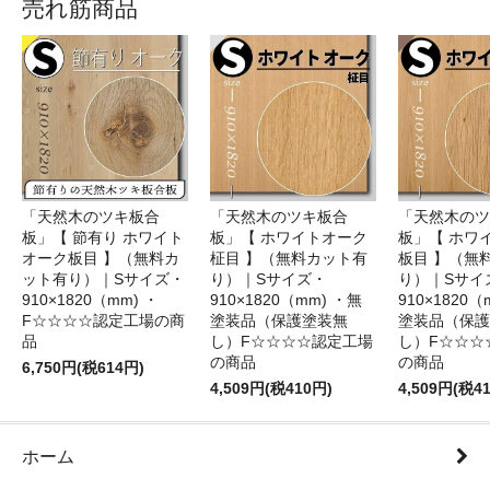
売れ筋商品
「天然木のツキ板合
「天然木のツキ板合
「天然木のツ
板」【 節有り ホワイト
板」【 ホワイトオーク
板」【 ホワ
オーク板目 】（無料カ
柾目 】（無料カット有
板目 】（無
ット有り）｜Sサイズ・
り）｜Sサイズ・
り）｜Sサイ
910×1820（mm) ・
910×1820（mm) ・無
910×1820（
F☆☆☆☆認定工場の商
塗装品（保護塗装無
塗装品（保護
品
し）F☆☆☆☆認定工場
し）F☆☆☆
の商品
の商品
6,750円(税614円)
4,509円(税410円)
4,509円(税4
ホーム