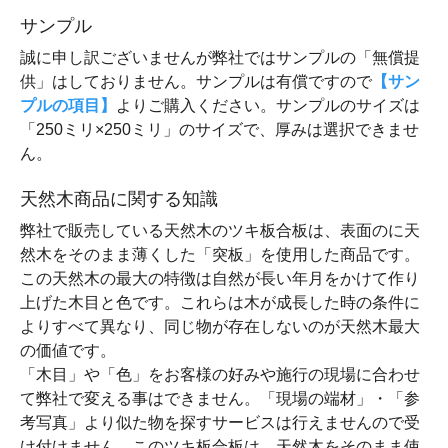
サンプル
誠に申し訳ございませんが弊社ではサンプルの「無償提
供」はしておりません。サンプルは有償ですので
【サン
プルの項目】
よりご購入ください。サンプルのサイズは
「250ミリ×250ミリ」のサイズで、厚みは選択できませ
ん。
天然木商品に関する知識
弊社で販売している天然木のツキ板合板は、表面のに天
然木をそのまま薄くした「突板」を使用した商品です。
この天然木の最大の特徴は自然が長い年月をかけて作り
上げた木目と色です。これらは木が成長した時の条件に
よりすべて異なり、同じ物が存在しないのが天然木最大
の価値です。
「木目」や「色」をお客様の好みや施行の現場に合わせ
て弊社で変える事はできません。「現場の端材」・「参
考写真」より似た物を探すサービスは行えませんので受
け付けません。このツキ板合板は、天然木をそのまま使