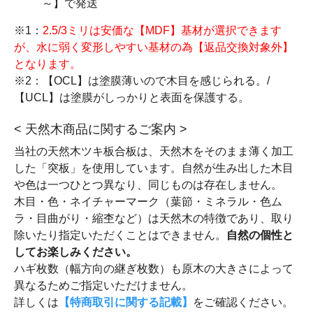
～】で発送
※1：
2.5/3ミリは安価な【MDF】基材が選択できます
が、水に弱く変形しやすい基材の為【返品交換対象外】
となります。
※2：【OCL】は塗膜薄いので木目を感じられる。/
【UCL】は塗膜がしっかりと表面を保護する。
< 天然木商品に関するご案内 >
当社の天然木ツキ板合板は、天然木をそのまま薄く加工
した「突板」を使用しています。自然が生み出した木目
や色は一つひとつ異なり、同じものは存在しません。
木目・色・ネイチャーマーク（葉節・ミネラル・色ム
ラ・目曲がり・縮杢など）は天然木の特徴であり、取り
除いたり指定いただくことはできません。
自然の個性と
してお楽しみください。
ハギ枚数（幅方向の継ぎ枚数）も原木の大きさによって
異なるためご指定いただけません。
詳しくは
【特商取引に関する記載】
をご確認ください。