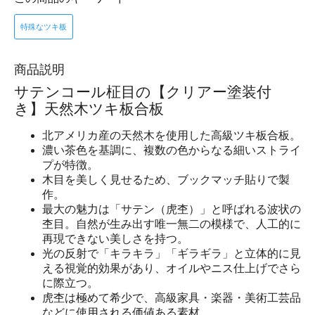
特殊なツキ板
商品説明
サテンコール柾目の【クリアー塗装付
き】天然木ツキ板合板
北アメリカ産の天然木を使用した高級ツキ板合板。
濃い茶色を基調に、複数の色からなる細いストライ
プが特徴。
木目を美しく見せるため、ブックマッチ貼りで製
作。
最大の魅力は「サテン（虎杢）」と呼ばれる波状の
杢目。自然が生み出す唯一無二の模様で、人工的に
再現できない美しさを持つ。
光の反射で「キラキラ」「ギラギラ」と立体的に見
える視覚的効果があり、オイルやニス仕上げでさら
に際立つ。
虎杢は極めて希少で、高級家具・楽器・美術工芸品
などに使用される価値ある素材。