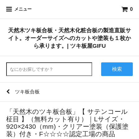
0
メニュー
天然木ツキ板合板・天然木化粧合板の製造直販サ
イト。オーダーサイズへのカットや塗装も１枚か
ら承ります。| ツキ板屋GIFU
検索
ツキ板合板
「天然木のツキ板合板」【 サテンコール
柾目 】（無料カット有り）｜Lサイズ・
920×2430（mm)・クリアー塗装（保護塗
装）付き・F☆☆☆☆認定工場の商品