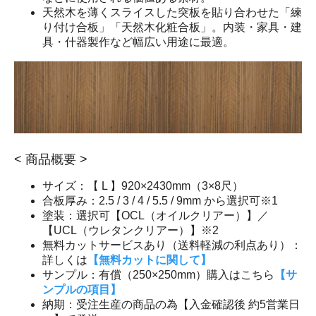
天然木を薄くスライスした突板を貼り合わせた「練
り付け合板」「天然木化粧合板」。内装・家具・建
具・什器製作など幅広い用途に最適。
< 商品概要 >
サイズ：【 L 】920×2430mm（3×8尺）
合板厚み：2.5 / 3 / 4 / 5.5 / 9mm から選択可※1
塗装：選択可【OCL（オイルクリアー）】／
【UCL（ウレタンクリアー）】※2
無料カットサービスあり（送料軽減の利点あり）：
詳しくは
【無料カットに関して】
サンプル：有償（250×250mm）購入はこちら
【サ
ンプルの項目】
納期：受注生産の商品の為【入金確認後 約5営業日