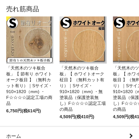
売れ筋商品
「天然木のツキ板合
「天然木のツキ板合
「天然木のツ
板」【 節有り ホワイト
板」【 ホワイトオーク
板」【 ホワ
オーク板目 】（無料カ
柾目 】（無料カット有
板目 】（無
ット有り）｜Sサイズ・
り）｜Sサイズ・
り）｜Sサイ
910×1820（mm) ・
910×1820（mm) ・無
910×1820（
F☆☆☆☆認定工場の商
塗装品（保護塗装無
塗装品（保護
品
し）F☆☆☆☆認定工場
し）F☆☆☆
の商品
の商品
6,750円(税614円)
4,509円(税410円)
4,509円(税4
ホーム