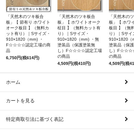
「天然木のツキ板合
「天然木のツキ板合
「天然木のツ
板」【 節有り ホワイト
板」【 ホワイトオーク
板」【 ホワ
オーク板目 】（無料カ
柾目 】（無料カット有
板目 】（無
ット有り）｜Sサイズ・
り）｜Sサイズ・
り）｜Sサイ
910×1820（mm) ・
910×1820（mm) ・無
910×1820（
F☆☆☆☆認定工場の商
塗装品（保護塗装無
塗装品（保護
品
し）F☆☆☆☆認定工場
し）F☆☆☆
の商品
の商品
6,750円(税614円)
4,509円(税410円)
4,509円(税4
ホーム
カートを見る
特定商取引法に基づく表記