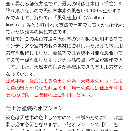
全く異なる染色方法です。最大の特徴は木目（導管）を
塗り潰さないので天然木本来の風合いを100％生かす事
ができます。海外では「風化仕上げ（Weatherd
finish）」等とも呼ばれる技法で日本でも古くから行われ
ていた繊維等の染色方法です。
弊社ではこの染色方法を天然木のツキ板に応用する事で
インテリアや室内内装の素材にご利用いただける木工用
素材を製作しました。着色等では表現不可能な風合いで
すので一線を画したオリジナル感の強い作品が製作でき
ます。また、天然木の良さが再確認できる木工用素材と
なっています。
注意事項：反応による色出しの為、天然木のロットによ
り色の出方が異なる商品です。均一の色には仕上がりま
せんので良くご理解の上ご利用ください。
仕上げ塗装のオプション
染色は天然木の色出しですので、保護のために仕上げ塗
装が必ず必要となります。下記オプションで【仕上無