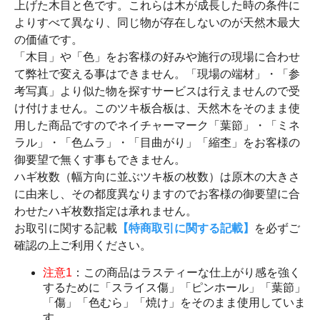
上げた木目と色です。これらは木が成長した時の条件に
よりすべて異なり、同じ物が存在しないのが天然木最大
の価値です。
「木目」や「色」をお客様の好みや施行の現場に合わせ
て弊社で変える事はできません。「現場の端材」・「参
考写真」より似た物を探すサービスは行えませんので受
け付けません。このツキ板合板は、天然木をそのまま使
用した商品ですのでネイチャーマーク「葉節」・「ミネ
ラル」・「色ムラ」・「目曲がり」「縮杢」をお客様の
御要望で無くす事もできません。
ハギ枚数（幅方向に並ぶツキ板の枚数）は原木の大きさ
に由来し、その都度異なりますのでお客様の御要望に合
わせたハギ枚数指定は承れません。
お取引に関する記載
【特商取引に関する記載】
を必ずご
確認の上ご利用ください。
注意1
：この商品はラスティーな仕上がり感を強く
するために「スライス傷」「ピンホール」「葉節」
「傷」「色むら」「焼け」をそのまま使用していま
す。