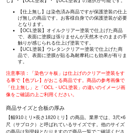
し】・【OCL塗装】・【UCL塗装】の選択が可能です。
【仕上無し】は染色済み商品ですが保護塗装の仕上
げ無しの商品です。お客様自身での保護塗装が必要
となります。
【OCL塗装】オイルクリアー塗装で仕上げた商品
で、表面に塗膜は張りませんが天然木そのままの手
触りが感じられる仕上げ塗装です。
【UCL塗装】ウレタンクリアー塗装で仕上げた商
品で、表面に塗膜が貼る為耐摩耗にも効果が有りま
す。
注意事項：「染色ツキ板」は仕上げのクリアー塗装をす
る事で【色ブレ】がおこる商品です。商品の参考画像で
「仕上無し」と「OCL・UCL塗装」の違いのイメージ画
像をご確認の上ご利用ください。
商品サイズと合板の厚み
【幅910ミリ×長さ1820ミリ】の商品。業界では、3尺×6
尺（サブロク）と呼ばれているサイズです。他のサイズ
の商品は別登録となりますので商品一覧でご確認くださ