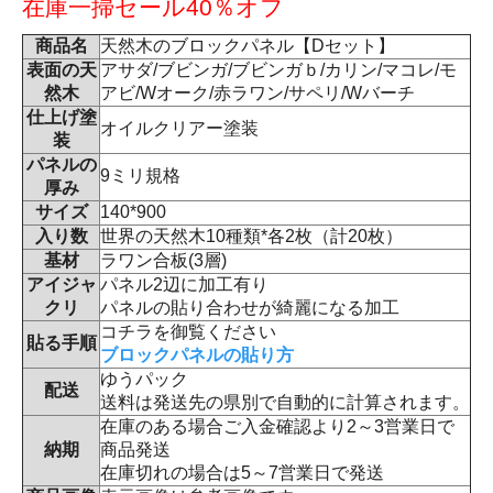
在庫一掃セール40％オフ
商品名
天然木のブロックパネル【Dセット】
表面の天
アサダ/ブビンガ/ブビンガｂ/カリン/マコレ/モ
然木
アビ/Wオーク/赤ラワン/サペリ/Wバーチ
仕上げ塗
オイルクリアー塗装
装
パネルの
9ミリ規格
厚み
サイズ
140*900
入り数
世界の天然木10種類*各2枚（計20枚）
基材
ラワン合板(3層)
アイジャ
パネル2辺に加工有り
クリ
パネルの貼り合わせが綺麗になる加工
コチラを御覧ください
貼る手順
ブロックパネルの貼り方
ゆうパック
配送
送料は発送先の県別で自動的に計算されます。
在庫のある場合ご入金確認より2～3営業日で
納期
商品発送
在庫切れの場合は5～7営業日で発送