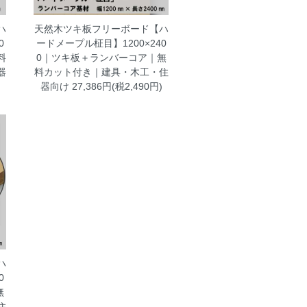
ハ
天然木ツキ板フリーボード【ハ
0
ードメープル柾目】1200×240
料
0｜ツキ板＋ランバーコア｜無
器
料カット付き｜建具・木工・住
器向け
27,386円(税2,490円)
ハ
0
無
住