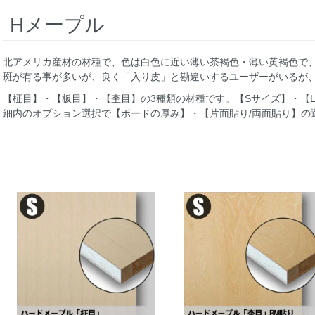
Hメープル
北アメリカ産材の材種で、色は白色に近い薄い茶褐色・薄い黄褐色で
斑が有る事が多いが、良く「入り皮」と勘違いするユーザーがいるが
【柾目】・【板目】・【杢目】の3種類の材種です。【Sサイズ】・【
細内のオプション選択で【ボードの厚み】・【片面貼り/両面貼り】の