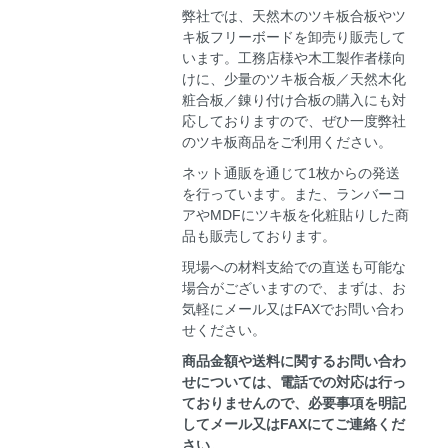
弊社では、天然木のツキ板合板やツ
キ板フリーボードを卸売り販売して
います。工務店様や木工製作者様向
けに、少量のツキ板合板／天然木化
粧合板／錬り付け合板の購入にも対
応しておりますので、ぜひ一度弊社
のツキ板商品をご利用ください。
ネット通販を通じて1枚からの発送
を行っています。また、ランバーコ
アやMDFにツキ板を化粧貼りした商
品も販売しております。
現場への材料支給での直送も可能な
場合がございますので、まずは、お
気軽にメール又はFAXでお問い合わ
せください。
商品金額や送料に関するお問い合わ
せについては、電話での対応は行っ
ておりませんので、必要事項を明記
してメール又はFAXにてご連絡くだ
さい。