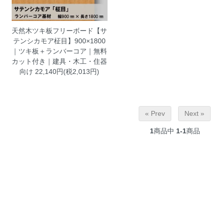
天然木ツキ板フリーボード【サ
テンシカモア柾目】900×1800
｜ツキ板＋ランバーコア｜無料
カット付き｜建具・木工・住器
向け
22,140円(税2,013円)
« Prev
Next »
1
商品中
1-1
商品