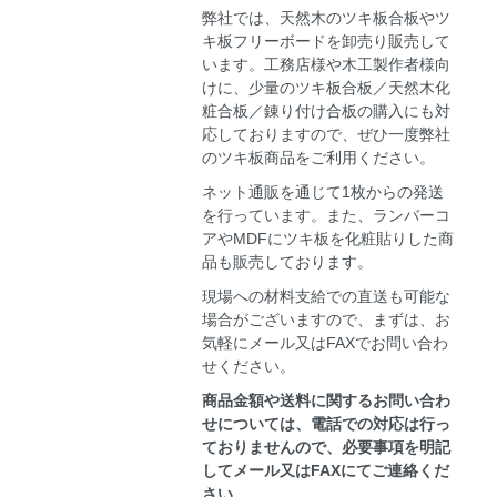
弊社では、天然木のツキ板合板やツ
キ板フリーボードを卸売り販売して
います。工務店様や木工製作者様向
けに、少量のツキ板合板／天然木化
粧合板／錬り付け合板の購入にも対
応しておりますので、ぜひ一度弊社
のツキ板商品をご利用ください。
ネット通販を通じて1枚からの発送
を行っています。また、ランバーコ
アやMDFにツキ板を化粧貼りした商
品も販売しております。
現場への材料支給での直送も可能な
場合がございますので、まずは、お
気軽にメール又はFAXでお問い合わ
せください。
商品金額や送料に関するお問い合わ
せについては、電話での対応は行っ
ておりませんので、必要事項を明記
してメール又はFAXにてご連絡くだ
さい。