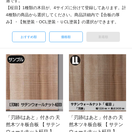
適です。
【柾目】1種類の木目が、4サイズに分けて登録してあります。計
4種類の商品から選択してください。商品詳細内で【合板の厚
み】・【無塗装・OCL塗装・ＵCL塗装】の選択ができます。
おすすめ順
価格順
新着順
「刃跡/はあと」付きの 天
「刃跡/はあと」付きの 天
然木ツキ板合板 【 サテン
然木ツキ板合板 【 サテン
ウォールナット柾目 】
ウォールナット柾目 】