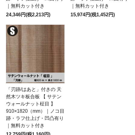
｜無料カット付き
｜無料カット付き
24,346円(税2,213円)
15,974円(税1,452円)
「刃跡/はあと」付きの 天
然木ツキ板合板 【 サテン
ウォールナット柾目 】
910×1820（mm）｜ノコ目
跡・ラフ仕上げ・凹凸有り
｜無料カット付き
12,759円(税1,160円)