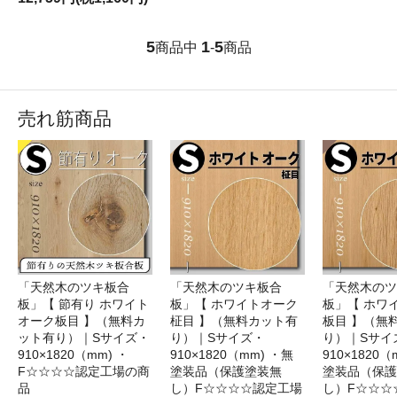
5
1
5
商品中
-
商品
売れ筋商品
「天然木のツキ板合
「天然木のツキ板合
「天然木のツ
板」【 節有り ホワイト
板」【 ホワイトオーク
板」【 ホワ
オーク板目 】（無料カ
柾目 】（無料カット有
板目 】（無
ット有り）｜Sサイズ・
り）｜Sサイズ・
り）｜Sサイ
910×1820（mm) ・
910×1820（mm) ・無
910×1820（
F☆☆☆☆認定工場の商
塗装品（保護塗装無
塗装品（保護
品
し）F☆☆☆☆認定工場
し）F☆☆☆