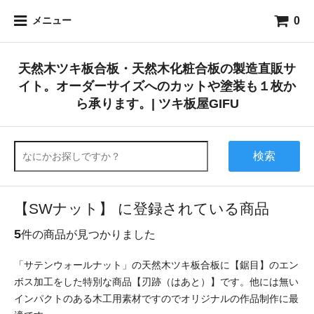
0
メニュー
天然木ツキ板合板・天然木化粧合板の製造直販サ
イト。オーダーサイズへのカットや塗装も１枚か
ら承ります。| ツキ板屋GIFU
検索
【SWナット】 に登録されている商品
5
件の商品が見つかりました
「サテンウォールナット」の天然木ツキ板合板に【鋸目】のエン
ボス加工をした特別な商品【刃跡（はあと）】です。他には無い
インパクトのある木工用素材ですのでオリジナルの作品制作に最