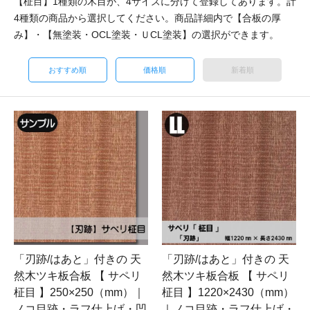
【柾目】1種類の木目が、4サイズに分けて登録してあります。計
4種類の商品から選択してください。商品詳細内で【合板の厚
み】・【無塗装・OCL塗装・ＵCL塗装】の選択ができます。
おすすめ順
価格順
新着順
「刃跡/はあと」付きの 天
「刃跡/はあと」付きの 天
然木ツキ板合板 【 サペリ
然木ツキ板合板 【 サペリ
柾目 】250×250（mm）｜
柾目 】1220×2430（mm）
ノコ目跡・ラフ仕上げ・凹
｜ノコ目跡・ラフ仕上げ・