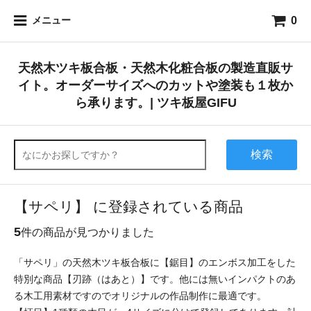
0
メニュー
天然木ツキ板合板・天然木化粧合板の製造直販サ
イト。オーダーサイズへのカットや塗装も１枚か
ら承ります。| ツキ板屋GIFU
検索
【サペリ】 に登録されている商品
5
件の商品が見つかりました
「サペリ」の天然木ツキ板合板に【鋸目】のエンボス加工をした
特別な商品【刃跡（はあと）】です。他には無いインパクトのあ
る木工用素材ですのでオリジナルの作品制作に最適です。