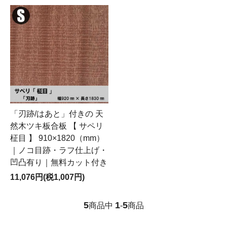
「刃跡/はあと」付きの 天
然木ツキ板合板 【 サペリ
柾目 】 910×1820（mm）
｜ノコ目跡・ラフ仕上げ・
凹凸有り｜無料カット付き
11,076円(税1,007円)
5
1
5
商品中
-
商品