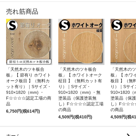
売れ筋商品
「天然木のツキ板合
「天然木のツキ板合
「天然木のツ
板」【 節有り ホワイト
板」【 ホワイトオーク
板」【 ホワ
オーク板目 】（無料カ
柾目 】（無料カット有
板目 】（無
ット有り）｜Sサイズ・
り）｜Sサイズ・
り）｜Sサイ
910×1820（mm) ・
910×1820（mm) ・無
910×1820（
F☆☆☆☆認定工場の商
塗装品（保護塗装無
塗装品（保護
品
し）F☆☆☆☆認定工場
し）F☆☆☆
の商品
の商品
6,750円(税614円)
4,509円(税410円)
4,509円(税4
ホーム