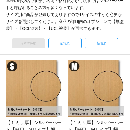
本来の呼び名ですが、名前の格好良さから現在ではシルバーハー
トと呼ばれることの方が多くなっています。
サイズ別に商品が登録してありますので4サイズの中から必要な
サイズを選択してください。商品の詳細内のオプションで【無塗
装】・【OCL塗装】・【UCL塗装】が選択できます。
おすすめ順
価格順
新着順
【１ミリ厚】シルバーハー
【１ミリ厚】シルバーハー
ト【柾目：Sサイズ】幅
ト【柾目：Mサイズ】幅