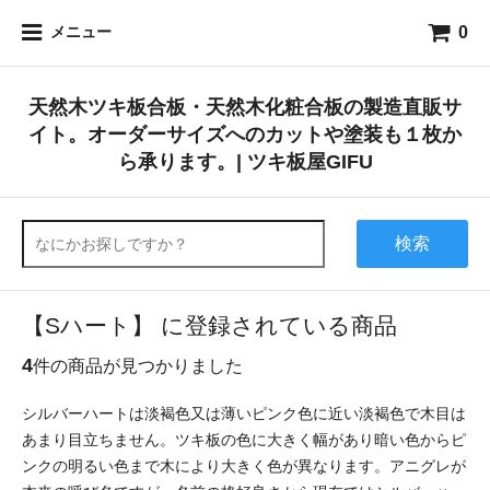
0
メニュー
天然木ツキ板合板・天然木化粧合板の製造直販サ
イト。オーダーサイズへのカットや塗装も１枚か
ら承ります。| ツキ板屋GIFU
検索
【Sハート】 に登録されている商品
4
件の商品が見つかりました
シルバーハートは淡褐色又は薄いピンク色に近い淡褐色で木目は
あまり目立ちません。ツキ板の色に大きく幅があり暗い色からピ
ンクの明るい色まで木により大きく色が異なります。アニグレが