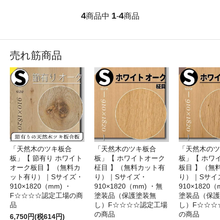
4
1
4
商品中
-
商品
売れ筋商品
「天然木のツキ板合
「天然木のツキ板合
「天然木のツ
板」【 節有り ホワイト
板」【 ホワイトオーク
板」【 ホワ
オーク板目 】（無料カ
柾目 】（無料カット有
板目 】（無
ット有り）｜Sサイズ・
り）｜Sサイズ・
り）｜Sサイ
910×1820（mm) ・
910×1820（mm) ・無
910×1820（
F☆☆☆☆認定工場の商
塗装品（保護塗装無
塗装品（保護
品
し）F☆☆☆☆認定工場
し）F☆☆☆
の商品
の商品
6,750円(税614円)