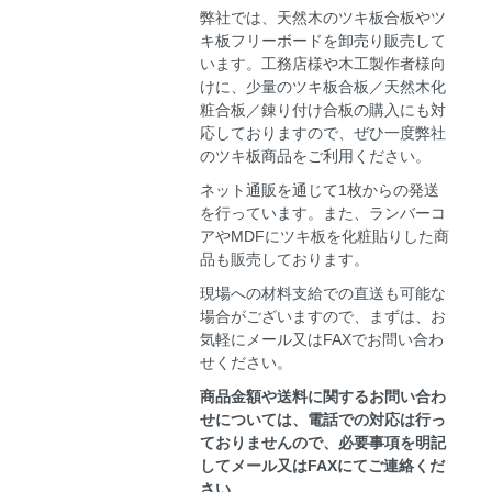
弊社では、天然木のツキ板合板やツ
キ板フリーボードを卸売り販売して
います。工務店様や木工製作者様向
けに、少量のツキ板合板／天然木化
粧合板／錬り付け合板の購入にも対
応しておりますので、ぜひ一度弊社
のツキ板商品をご利用ください。
ネット通販を通じて1枚からの発送
を行っています。また、ランバーコ
アやMDFにツキ板を化粧貼りした商
品も販売しております。
現場への材料支給での直送も可能な
場合がございますので、まずは、お
気軽にメール又はFAXでお問い合わ
せください。
商品金額や送料に関するお問い合わ
せについては、電話での対応は行っ
ておりませんので、必要事項を明記
してメール又はFAXにてご連絡くだ
さい。