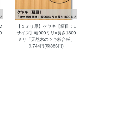
M
【１ミリ厚】ケヤキ【柾目：L
0
サイズ】幅900ミリ×長さ1800
」
ミリ「天然木のツキ板合板」
9,744円(税886円)