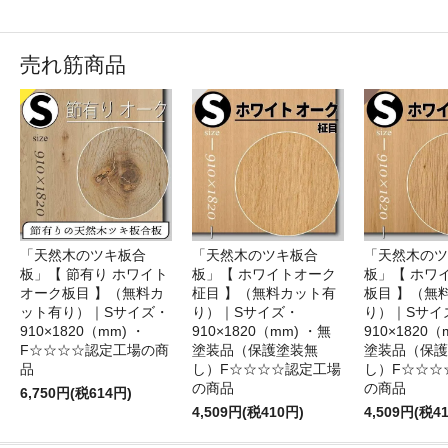
売れ筋商品
「天然木のツキ板合
「天然木のツキ板合
「天然木のツ
板」【 節有り ホワイト
板」【 ホワイトオーク
板」【 ホワ
オーク板目 】（無料カ
柾目 】（無料カット有
板目 】（無
ット有り）｜Sサイズ・
り）｜Sサイズ・
り）｜Sサイ
910×1820（mm) ・
910×1820（mm) ・無
910×1820（
F☆☆☆☆認定工場の商
塗装品（保護塗装無
塗装品（保護
品
し）F☆☆☆☆認定工場
し）F☆☆☆
の商品
の商品
6,750円(税614円)
4,509円(税410円)
4,509円(税4