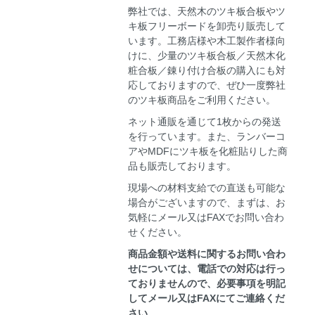
弊社では、天然木のツキ板合板やツ
キ板フリーボードを卸売り販売して
います。工務店様や木工製作者様向
けに、少量のツキ板合板／天然木化
粧合板／錬り付け合板の購入にも対
応しておりますので、ぜひ一度弊社
のツキ板商品をご利用ください。
ネット通販を通じて1枚からの発送
を行っています。また、ランバーコ
アやMDFにツキ板を化粧貼りした商
品も販売しております。
現場への材料支給での直送も可能な
場合がございますので、まずは、お
気軽にメール又はFAXでお問い合わ
せください。
商品金額や送料に関するお問い合わ
せについては、電話での対応は行っ
ておりませんので、必要事項を明記
してメール又はFAXにてご連絡くだ
さい。