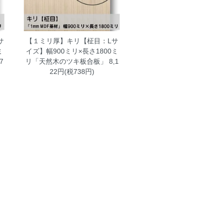
サ
【１ミリ厚】キリ【柾目：Lサ
ミ
イズ】幅900ミリ×長さ1800ミ
7
リ「天然木のツキ板合板」
8,1
22円(税738円)