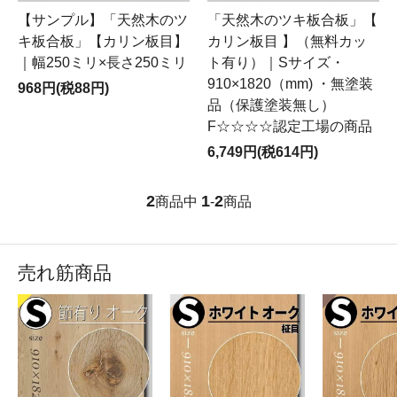
【サンプル】「天然木のツ
「天然木のツキ板合板」【
キ板合板」【カリン板目】
カリン板目 】（無料カッ
｜幅250ミリ×長さ250ミリ
ト有り）｜Sサイズ・
910×1820（mm) ・無塗装
968円(税88円)
品（保護塗装無し）
F☆☆☆☆認定工場の商品
6,749円(税614円)
2
1
2
商品中
-
商品
売れ筋商品