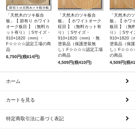
「天然木のツキ板合
「天然木のツキ板合
「天然木のツ
板」【 節有り ホワイト
板」【 ホワイトオーク
板」【 ホワ
オーク板目 】（無料カ
柾目 】（無料カット有
板目 】（無
ット有り）｜Sサイズ・
り）｜Sサイズ・
り）｜Sサイ
910×1820（mm) ・
910×1820（mm) ・無
910×1820（
F☆☆☆☆認定工場の商
塗装品（保護塗装無
塗装品（保護
品
し）F☆☆☆☆認定工場
し）F☆☆☆
の商品
の商品
6,750円(税614円)
4,509円(税410円)
4,509円(税4
ホーム
カートを見る
特定商取引法に基づく表記