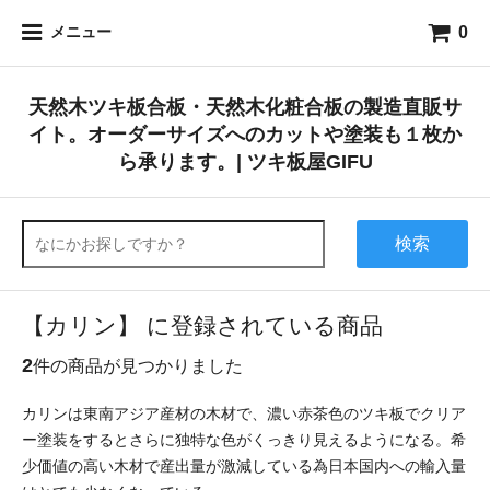
0
メニュー
天然木ツキ板合板・天然木化粧合板の製造直販サ
イト。オーダーサイズへのカットや塗装も１枚か
ら承ります。| ツキ板屋GIFU
検索
【カリン】 に登録されている商品
2
件の商品が見つかりました
カリンは東南アジア産材の木材で、濃い赤茶色のツキ板でクリア
ー塗装をするとさらに独特な色がくっきり見えるようになる。希
少価値の高い木材で産出量が激減している為日本国内への輸入量