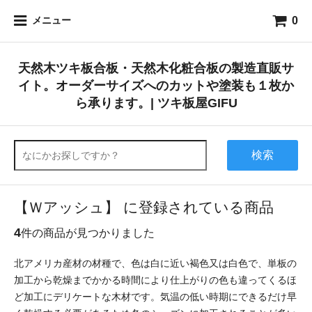
0
メニュー
天然木ツキ板合板・天然木化粧合板の製造直販サ
イト。オーダーサイズへのカットや塗装も１枚か
ら承ります。| ツキ板屋GIFU
検索
【Ｗアッシュ】 に登録されている商品
4
件の商品が見つかりました
北アメリカ産材の材種で、色は白に近い褐色又は白色で、単板の
加工から乾燥までかかる時間により仕上がりの色も違ってくるほ
ど加工にデリケートな木材です。気温の低い時期にできるだけ早