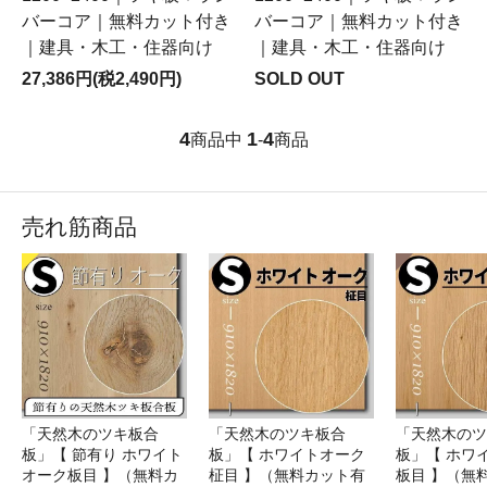
バーコア｜無料カット付き
バーコア｜無料カット付き
｜建具・木工・住器向け
｜建具・木工・住器向け
27,386円(税2,490円)
SOLD OUT
4
1
4
商品中
-
商品
売れ筋商品
「天然木のツキ板合
「天然木のツキ板合
「天然木のツ
板」【 節有り ホワイト
板」【 ホワイトオーク
板」【 ホワ
オーク板目 】（無料カ
柾目 】（無料カット有
板目 】（無