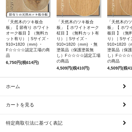
「天然木のツキ板合
「天然木のツキ板合
「天然木のツ
板」【 節有り ホワイト
板」【 ホワイトオーク
板」【 ホワ
オーク板目 】（無料カ
柾目 】（無料カット有
板目 】（無
ット有り）｜Sサイズ・
り）｜Sサイズ・
り）｜Sサイ
910×1820（mm) ・
910×1820（mm) ・無
910×1820（
F☆☆☆☆認定工場の商
塗装品（保護塗装無
塗装品（保護
品
し）F☆☆☆☆認定工場
し）F☆☆☆
の商品
の商品
6,750円(税614円)
4,509円(税410円)
4,509円(税4
ホーム
カートを見る
特定商取引法に基づく表記