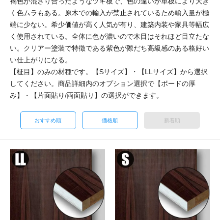
褐色が混ざり合ったようなツキ板で、色の違いが単板により大き
く色ムラもある。原木での輸入が禁止されているため輸入量が極
端に少ない。希少価値が高く人気が有り、建築内装や家具等幅広
く使用されている。全体に色が濃いので木目はそれほど目立たな
い。クリアー塗装で特徴である紫色が際だち高級感のある格好い
い仕上がりになる。
【柾目】のみの材種です。【Sサイズ】・【LLサイズ】から選択
してください。商品詳細内のオプション選択で【ボードの厚
み】・【片面貼り/両面貼り】の選択ができます。
おすすめ順
価格順
新着順