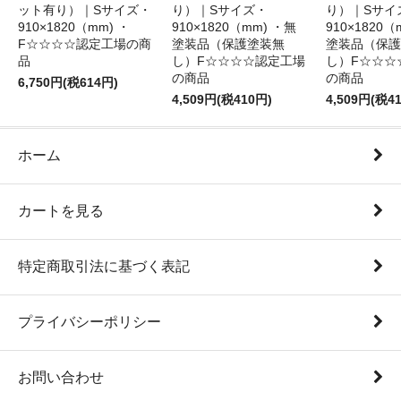
ット有り）｜Sサイズ・
り）｜Sサイズ・
り）｜Sサイ
910×1820（mm) ・
910×1820（mm) ・無
910×1820（
F☆☆☆☆認定工場の商
塗装品（保護塗装無
塗装品（保護
品
し）F☆☆☆☆認定工場
し）F☆☆☆
の商品
の商品
6,750円(税614円)
4,509円(税410円)
4,509円(税4
ホーム
カートを見る
特定商取引法に基づく表記
プライバシーポリシー
お問い合わせ