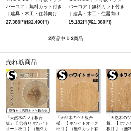
バーコア｜無料カット付き
バーコア｜無料カット付き
｜建具・木工・住器向け
｜建具・木工・住器向け
27,386円(税2,490円)
15,182円(税1,380円)
2
1
2
商品中
-
商品
売れ筋商品
「天然木のツキ板合
「天然木のツキ板合
「天然木のツ
板」【 節有り ホワイト
板」【 ホワイトオーク
板」【 ホワ
オーク板目 】（無料カ
柾目 】（無料カット有
板目 】（無