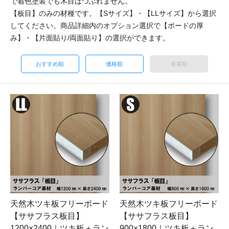
で着色塗装でも木目はつぶれません。
【板目】のみの材種です。【Sサイズ】・【LLサイズ】から選択
してください。商品詳細内のオプション選択で【ボードの厚
み】・【片面貼り/両面貼り】の選択ができます。
おすすめ順
価格順
新着順
天然木ツキ板フリーボード
天然木ツキ板フリーボード
【ササフラス板目】
【ササフラス板目】
1200×2400｜ツキ板＋ラン
900×1800｜ツキ板＋ラン