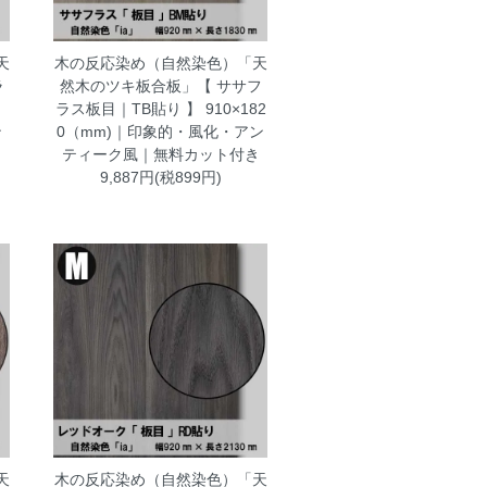
天
木の反応染め（自然染色）「天
ラ
然木のツキ板合板」【 ササフ
ラス板目｜TB貼り 】 910×182
ン
0（mm)｜印象的・風化・アン
き
ティーク風｜無料カット付き
9,887円(税899円)
天
木の反応染め（自然染色）「天