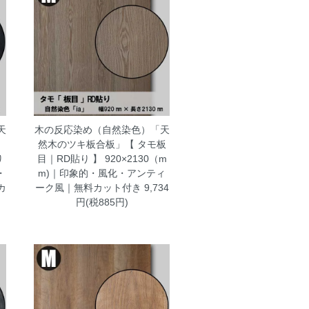
天
木の反応染め（自然染色）「天
｜
然木のツキ板合板」【 タモ板
り
目｜RD貼り 】 920×2130（m
・
m)｜印象的・風化・アンティ
カ
ーク風｜無料カット付き
9,734
円(税885円)