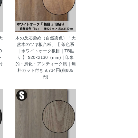
天
木の反応染め（自然染色）「天
イ
然木のツキ板合板」【 茶色系
0
｜ホワイトオーク板目｜TB貼
・
り 】 920×2130（mm)｜印象
付
的・風化・アンティーク風｜無
料カット付き
9,734円(税885
円)