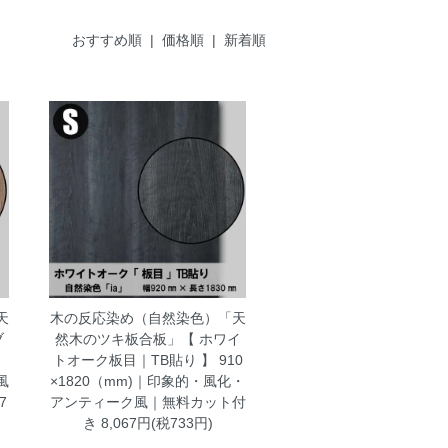
おすすめ順
| 価格順 |
新着順
天
木の反応染め（自然染色）「天
ブ
然木のツキ板合板」【 ホワイ
｜
トオーク板目｜TB貼り 】 910
風
×1820（mm)｜印象的・風化・
7
アンティーク風｜無料カット付
き
8,067円(税733円)