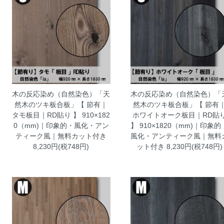
木の反応染め（自然染色）「天
木の反応染め（自然染色）「
然木のツキ板合板」【 節有｜
然木のツキ板合板」【 節有
タモ板目｜RD貼り 】 910×182
ホワイトオーク板目｜RD貼
0（mm)｜印象的・風化・アン
】 910×1820（mm)｜印象的
ティーク風｜無料カット付き
風化・アンティーク風｜無料
8,230円(税748円)
ット付き
8,230円(税748円)