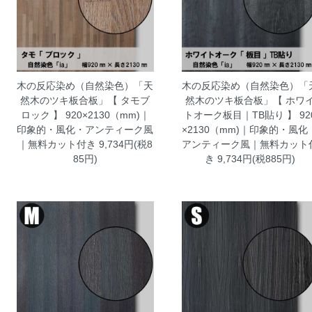
木の反応染め（自然染色）「天
木の反応染め（自然染色）「
然木のツキ板合板」【 タモブ
然木のツキ板合板」【 ホワ
ロック 】 920×2130（mm)｜
トオーク板目｜TB貼り 】 92
印象的・風化・アンティーク風
×2130（mm)｜印象的・風化
｜無料カット付き
9,734円(税8
アンティーク風｜無料カット
85円)
き
9,734円(税885円)