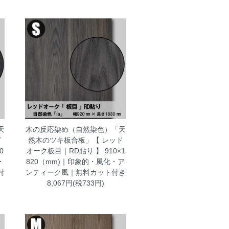
天
木の反応染め（自然染色）「天
イ
然木のツキ板合板」【 レッド
0
オーク板目｜RD貼り 】 910×1
・
820（mm)｜印象的・風化・ア
付
ンティーク風｜無料カット付き
8,067円(税733円)