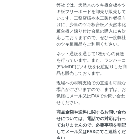
弊社では、天然木のツキ板合板やツ
キ板フリーボードを卸売り販売して
います。工務店様や木工製作者様向
けに、少量のツキ板合板／天然木化
粧合板／錬り付け合板の購入にも対
応しておりますので、ぜひ一度弊社
のツキ板商品をご利用ください。
ネット通販を通じて1枚からの発送
を行っています。また、ランバーコ
アやMDFにツキ板を化粧貼りした商
品も販売しております。
現場への材料支給での直送も可能な
場合がございますので、まずは、お
気軽にメール又はFAXでお問い合わ
せください。
商品金額や送料に関するお問い合わ
せについては、電話での対応は行っ
ておりませんので、必要事項を明記
してメール又はFAXにてご連絡くだ
さい。