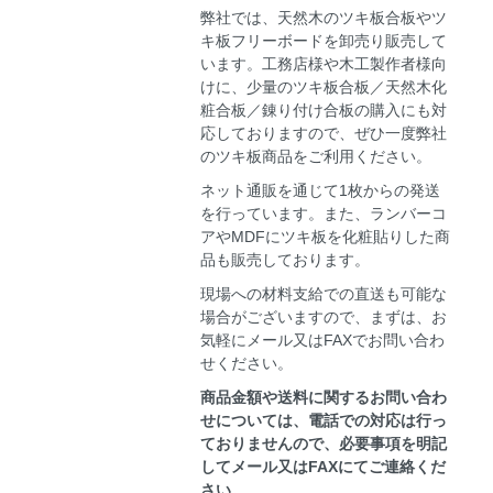
弊社では、天然木のツキ板合板やツ
キ板フリーボードを卸売り販売して
います。工務店様や木工製作者様向
けに、少量のツキ板合板／天然木化
粧合板／錬り付け合板の購入にも対
応しておりますので、ぜひ一度弊社
のツキ板商品をご利用ください。
ネット通販を通じて1枚からの発送
を行っています。また、ランバーコ
アやMDFにツキ板を化粧貼りした商
品も販売しております。
現場への材料支給での直送も可能な
場合がございますので、まずは、お
気軽にメール又はFAXでお問い合わ
せください。
商品金額や送料に関するお問い合わ
せについては、電話での対応は行っ
ておりませんので、必要事項を明記
してメール又はFAXにてご連絡くだ
さい。