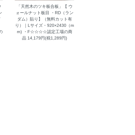
ウ
「天然木のツキ板合板」【 ウ
ン
ォールナット板目 ・RD（ラン
有
ダム）貼り】（無料カット有
り）｜Lサイズ・920×2430（m
の
m) ・F☆☆☆☆認定工場の商
品
14,179円(税1,289円)